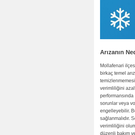
Arızanın Ne
Mollafenari ilçe
birkaç temel arız
temizlenmemesi v
verimliliğini az
performansında b
sorunlar veya vo
engelleyebilir. 
sağlanmalıdır. S
verimliliğini olu
düzenli bakım ve