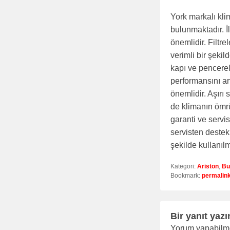
York markalı kli
bulunmaktadır. İ
önemlidir. Filtre
verimli bir şeki
kapı ve pencerel
performansını art
önemlidir. Aşırı
de klimanın ömrü
garanti ve servis
servisten destek
şekilde kullanıl
Kategori:
Ariston
,
Bu
Bookmark:
permalin
Bir yanıt yazı
Yorum yapabilm