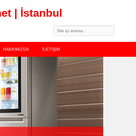
t | İstanbul
Search
HAKKIMIZDA
İLETİŞİM