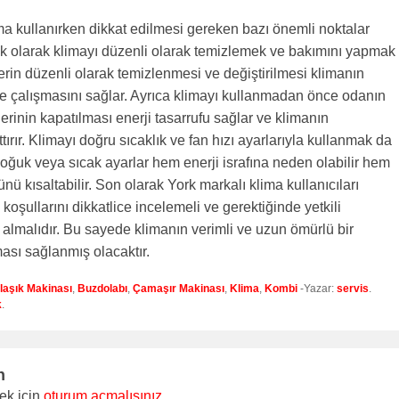
ma kullanırken dikkat edilmesi gereken bazı önemli noktalar
lk olarak klimayı düzenli olarak temizlemek ve bakımını yapmak
lerin düzenli olarak temizlenmesi ve değiştirilmesi klimanın
lde çalışmasını sağlar. Ayrıca klimayı kullanmadan önce odanın
erinin kapatılması enerji tasarrufu sağlar ve klimanın
tırır. Klimayı doğru sıcaklık ve fan hızı ayarlarıyla kullanmak da
 soğuk veya sıcak ayarlar hem enerji israfına neden olabilir hem
nü kısaltabilir. Son olarak York markalı klima kullanıcıları
 koşullarını dikkatlice incelemeli ve gerektiğinde yetkili
 almalıdır. Bu sayede klimanın verimli ve uzun ömürlü bir
ması sağlanmış olacaktır.
laşık Makinası
,
Buzdolabı
,
Çamaşır Makinası
,
Klima
,
Kombi
-Yazar:
servis
.
k
.
n
ek için
oturum açmalısınız
.