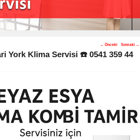
Post
←
Önceki
Sonraki
→
navigation
ri York Klima Servisi ☎️ 0541 359 44