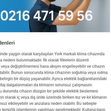
denleri
sinde yaygın olarak karşılaşılan York markalı klima cihazında
a nedeni bulunmaktadır. İlk olarak filtrelerin düzenli
eya değiştirilmemesi hava akışını engelleyebilir ve cihazın
altabilir. Bunun sonucunda klima cihazının soğutma veya ısıtma
elirgin bir düşüş yaşanabilir. Ayrıca elektrik bağlantılarındaki
ltaj dalgalanmaları da klimanın sorunsuz çalışmasını
Bu durumda cihazın düzgün bir şekilde elektrik beslemesi
on olarak iç veya dış ünite üzerinde biriken toz ve kir klimanın
msuz etkileyebilir ve arızalara neden olabilir. Bu sebeple
 temizlik işlemlerinin yapılması gerekmektedir. Kullanıcıların