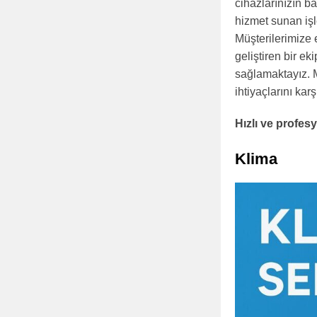
cihazlarınızın b
hizmet sunan işl
Müşterilerimize 
geliştiren bir ek
sağlamaktayız. M
ihtiyaçlarını ka
Hızlı ve profe
Klima