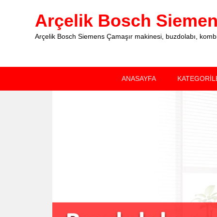
Arçelik Bosch Siemens
Arçelik Bosch Siemens Çamaşır makinesi, buzdolabı, kombi, 
Primary
Skip
Skip
ANASAYFA
KATEGORİL
menu
to
to
primary
secondary
content
content