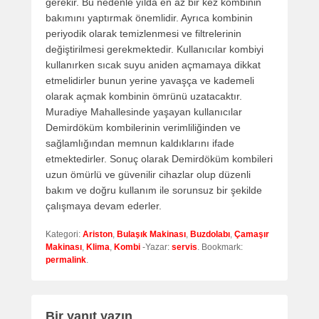
gerekir. Bu nedenle yılda en az bir kez kombinin
bakımını yaptırmak önemlidir. Ayrıca kombinin
periyodik olarak temizlenmesi ve filtrelerinin
değiştirilmesi gerekmektedir. Kullanıcılar kombiyi
kullanırken sıcak suyu aniden açmamaya dikkat
etmelidirler bunun yerine yavaşça ve kademeli
olarak açmak kombinin ömrünü uzatacaktır.
Muradiye Mahallesinde yaşayan kullanıcılar
Demirdöküm kombilerinin verimliliğinden ve
sağlamlığından memnun kaldıklarını ifade
etmektedirler. Sonuç olarak Demirdöküm kombileri
uzun ömürlü ve güvenilir cihazlar olup düzenli
bakım ve doğru kullanım ile sorunsuz bir şekilde
çalışmaya devam ederler.
Kategori:
Ariston
,
Bulaşık Makinası
,
Buzdolabı
,
Çamaşır
Makinası
,
Klima
,
Kombi
-Yazar:
servis
. Bookmark:
permalink
.
Bir yanıt yazın