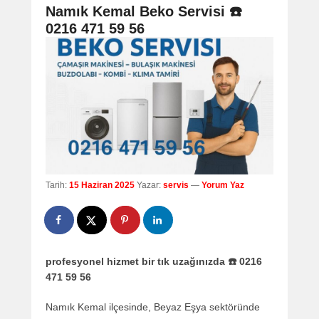
navigation
Namık Kemal Beko Servisi ☎️
0216 471 59 56
Tarih:
15 Haziran 2025
Yazar:
servis
—
Yorum Yaz
profesyonel hizmet bir tık uzağınızda ☎️ 0216
471 59 56
Namık Kemal ilçesinde, Beyaz Eşya sektöründe