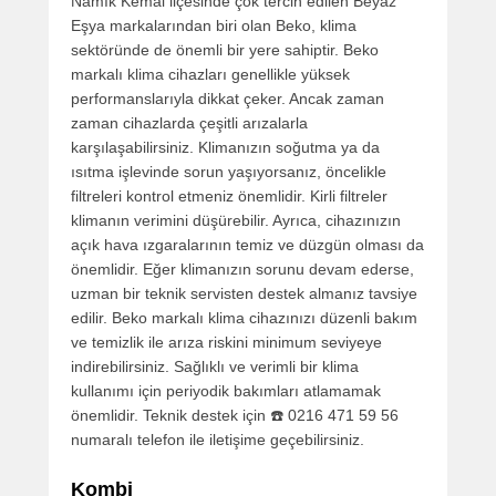
Namık Kemal ilçesinde çok tercih edilen Beyaz
Eşya markalarından biri olan Beko, klima
sektöründe de önemli bir yere sahiptir. Beko
markalı klima cihazları genellikle yüksek
performanslarıyla dikkat çeker. Ancak zaman
zaman cihazlarda çeşitli arızalarla
karşılaşabilirsiniz. Klimanızın soğutma ya da
ısıtma işlevinde sorun yaşıyorsanız, öncelikle
filtreleri kontrol etmeniz önemlidir. Kirli filtreler
klimanın verimini düşürebilir. Ayrıca, cihazınızın
açık hava ızgaralarının temiz ve düzgün olması da
önemlidir. Eğer klimanızın sorunu devam ederse,
uzman bir teknik servisten destek almanız tavsiye
edilir. Beko markalı klima cihazınızı düzenli bakım
ve temizlik ile arıza riskini minimum seviyeye
indirebilirsiniz. Sağlıklı ve verimli bir klima
kullanımı için periyodik bakımları atlamamak
önemlidir. Teknik destek için ☎️ 0216 471 59 56
numaralı telefon ile iletişime geçebilirsiniz.
Kombi