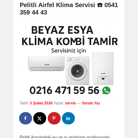
navigation
Pelitli Airfel Klima Servisi ☎️ 0541
359 44 43
Tarih:
5 Şubat 2026
Yazar:
servis
—
Yorum Yaz
Pelitli ilçesindeki ev ve iş yerlerine profesyonel