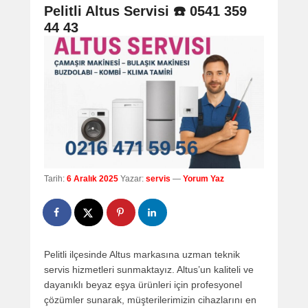
navigation
Pelitli Altus Servisi ☎️ 0541 359
44 43
Tarih:
6 Aralık 2025
Yazar:
servis
—
Yorum Yaz
Pelitli ilçesinde Altus markasına uzman teknik
servis hizmetleri sunmaktayız. Altus’un kaliteli ve
dayanıklı beyaz eşya ürünleri için profesyonel
çözümler sunarak, müşterilerimizin cihazlarını en