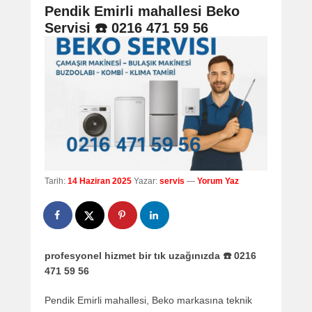
navigation
Pendik Emirli mahallesi Beko
Servisi ☎️ 0216 471 59 56
Tarih:
14 Haziran 2025
Yazar:
servis
—
Yorum Yaz
profesyonel hizmet bir tık uzağınızda ☎️ 0216
471 59 56
Pendik Emirli mahallesi, Beko markasına teknik