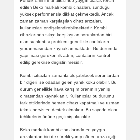
Pendik Emirli mahallesi’nde yaygın olarak tercih
edilen Beko markalı kombi cihazları, sunduğu
yüksek performansla dikkat çekmektedir. Ancak
zaman zaman karşılaşılan cihaz arızaları,
kullanıcıları endişelendirebilmektedir. Kombi
cihazlarında sıkça karşılaşılan sorunlardan biri
olan su akıntısı problemi genellikle contaların
yıpranmasından kaynaklanmaktadır. Bu durumda
yapılması gereken ilk adım, contaların kontrol
edilip gerekirse değiştirilmesidir.
Kombi cihazları zamanla oluşabilecek sorunlardan
bir diğeri ise odadan gelen yanık koku olabilir. Bu
durum genellikle hava karışım oranının yanlış
olmasından kaynaklanır. Kullanıcılar bu durumu
fark ettiklerinde hemen cihazı kapatmalı ve uzman
teknik servisten destek almalıdır. Bu sayede olası
tehlikelerin önüne geçilmiş olacaktır.
Beko markalı kombi cihazlarında en yaygın
arızalardan biri de sürekli yanıp sönen arıza ışığı