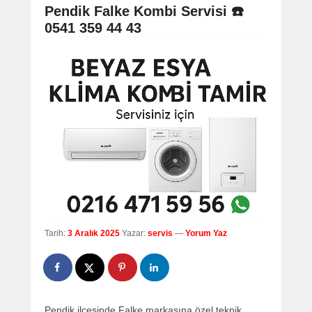
navigation
Pendik Falke Kombi Servisi ☎️
0541 359 44 43
Tarih:
3 Aralık 2025
Yazar:
servis
—
Yorum Yaz
Pendik ilçesinde Falke markasına özel teknik