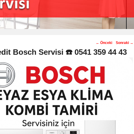
Post
←
Önceki
Sonraki
→
navigation
dit Bosch Servisi ☎️ 0541 359 44 43