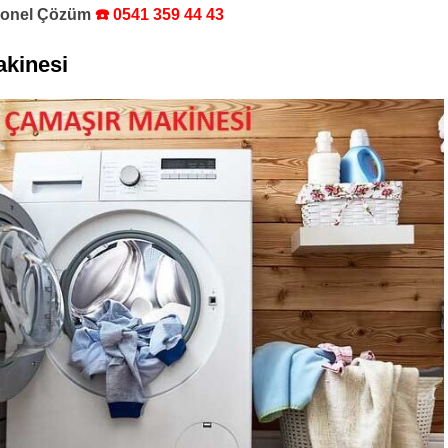
syonel Çözüm
☎️ 0541 359 44 43
kinesi