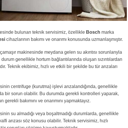
esinde bulunan teknik servisimiz, özellikle
Bosch
marka
esi
cihazlarının bakımı ve onarımı konusunda uzmanlaşmıştır.
, çamaşır makinesinde meydana gelen su akıntısı sorunlarıyla
Bu durum genellikle hortum bağlantılarında oluşan sızıntılardan
. Teknik ekibimiz, hızlı ve etkili bir şekilde bu tür arızaları
nin centrifuge (kurutma) işlevi arızalandığında, genellikle
 bir sorun olabilir. Bu durumda gerekli kontrolleri yaparak,
n gerekli bakımını ve onarımını yapmaktayız.
inin su almadığı veya boşaltmadığı durumlarda, genellikle
fi arızası söz konusu olabilir. Teknik servisimiz, hızlı
tür sorunları çözüme kavuşturmaktadır.