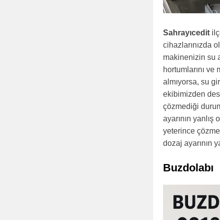
Sahrayıcedit
il
cihazlarınızda o
makinenizin su 
hortumlarını ve 
almıyorsa, su gi
ekibimizden dest
çözmediği durumd
ayarının yanlış 
yeterince çözmed
dozaj ayarının y
Buzdolabı