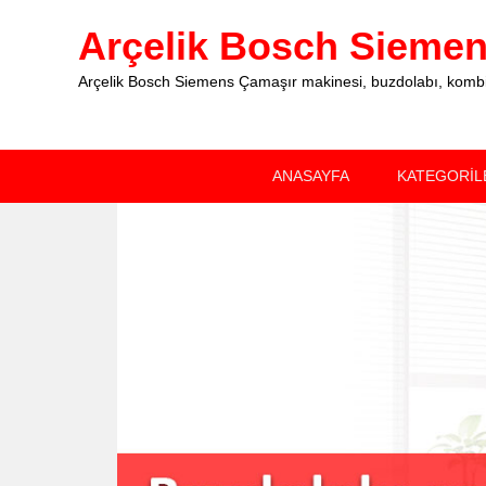
Arçelik Bosch Siemens
Arçelik Bosch Siemens Çamaşır makinesi, buzdolabı, kombi, 
Primary
Skip
Skip
ANASAYFA
KATEGORİL
menu
to
to
primary
secondary
content
content