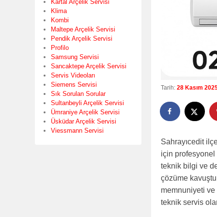
Kartal Arçelik Servisi
Klima
Kombi
Maltepe Arçelik Servisi
Pendik Arçelik Servisi
Profilo
Samsung Servisi
Sancaktepe Arçelik Servisi
Servis Videoları
Siemens Servisi
Tarih:
28 Kasım 202
Sık Sorulan Sorular
Sultanbeyli Arçelik Servisi
Ümraniye Arçelik Servisi
Üsküdar Arçelik Servisi
Viessmann Servisi
Sahrayıcedit ilç
için profesyonel
teknik bilgi ve d
çözüme kavuştur
memnuniyeti ve k
teknik servis ol