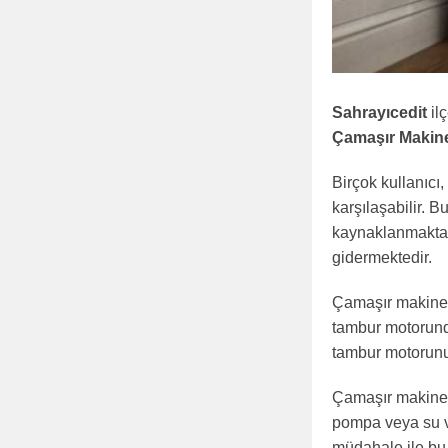
Sahrayıcedit
ilç
Çamaşır Makin
Birçok kullanıcı
karşılaşabilir. 
kaynaklanmaktadır
gidermektedir.
Çamaşır makinesi
tambur motorunda
tambur motorunu
Çamaşır makines
pompa veya su val
müdahale ile bu 