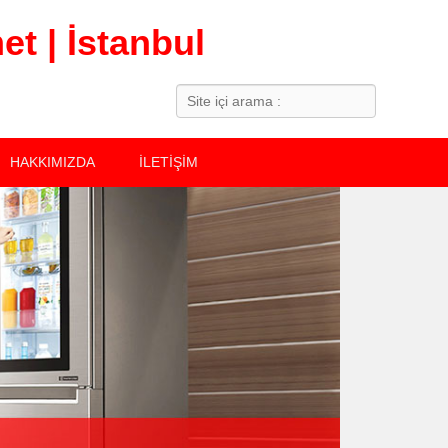
t | İstanbul
Search
HAKKIMIZDA
İLETİŞİM