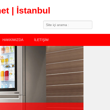
t | İstanbul
Search
HAKKIMIZDA
İLETİŞİM