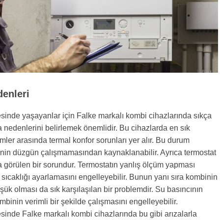
denleri
esinde yaşayanlar için Falke markalı kombi cihazlarında sıkça
za nedenlerini belirlemek önemlidir. Bu cihazlarda en sık
mler arasında termal konfor sorunları yer alır. Bu durum
inin düzgün çalışmamasından kaynaklanabilir. Ayrıca termostat
ça görülen bir sorundur. Termostatın yanlış ölçüm yapması
n sıcaklığı ayarlamasını engelleyebilir. Bunun yanı sıra kombinin
şük olması da sık karşılaşılan bir problemdir. Su basıncının
binin verimli bir şekilde çalışmasını engelleyebilir.
esinde Falke markalı kombi cihazlarında bu gibi arızalarla