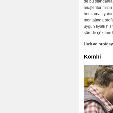
de bu standartla
müşterilerimizin 
her zaman yanın
montajında profe
uygun fiyatlı hiz
sürede çözüme 
Hızlı ve profe
Kombi