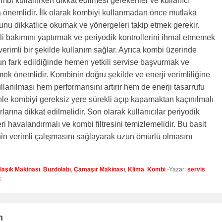
mbi kullanırken dikkat edilmesi gerekenler ve kullanıcı
a önemlidir. İlk olarak kombiyi kullanmadan önce mutlaka
unu dikkatlice okumak ve yönergeleri takip etmek gerekir.
 bakımını yaptırmak ve periyodik kontrollerini ihmal etmemek
erimli bir şekilde kullanım sağlar. Ayrıca kombi üzerinde
un fark edildiğinde hemen yetkili servise başvurmak ve
k önemlidir. Kombinin doğru şekilde ve enerji verimliliğine
lanılması hem performansını artırır hem de enerji tasarrufu
le kombiyi gereksiz yere sürekli açıp kapamaktan kaçınılmalı
larına dikkat edilmelidir. Son olarak kullanıcılar periyodik
ri havalandırmalı ve kombi filtresini temizlemelidir. Bu basit
in verimli çalışmasını sağlayarak uzun ömürlü olmasını
laşık Makinası
,
Buzdolabı
,
Çamaşır Makinası
,
Klima
,
Kombi
-Yazar:
servis
.
k
.
n