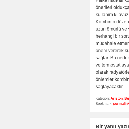
Falke markalı ko
önerileri oldukç
kullanım kılavuz
Kombinin düzenli
uzun ömürlü ve v
herhangi bir sor
müdahale etmeme
önem vererek kul
sağlar. Bu neden
ve termostat ayar
olarak radyatörle
önlemler kombin
sağlayacaktır.
Kategori:
Ariston
,
Bu
Bookmark:
permalin
Bir yanıt yazı