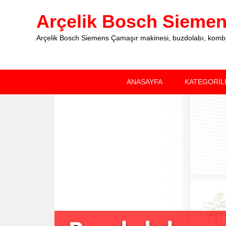
Arçelik Bosch Siemens
Arçelik Bosch Siemens Çamaşır makinesi, buzdolabı, kombi, 
Primary
Skip
Skip
ANASAYFA
KATEGORİL
menu
to
to
primary
secondary
content
content