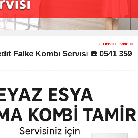
Post
←
Önceki
Sonraki
→
navigation
dit Falke Kombi Servisi ☎️ 0541 359