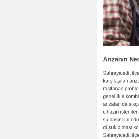
Arızanın Ne
Sahrayıcedit ilç
karşılaşılan arı
rastlanan proble
genellikle komb
arızaları da sık
cihazın istenile
su basıncının dü
düşük olması kom
Sahrayıcedit ilç