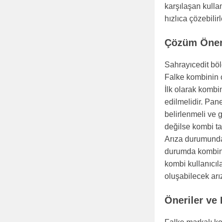
karşılaşan kulla
hızlıca çözebilirl
Çözüm Öneri
Sahrayıcedit böl
Falke kombinin ç
İlk olarak kombi
edilmelidir. Pan
belirlenmeli ve 
değilse kombi ta
Arıza durumunda 
durumda kombinin
kombi kullanıcıl
oluşabilecek arı
Öneriler ve