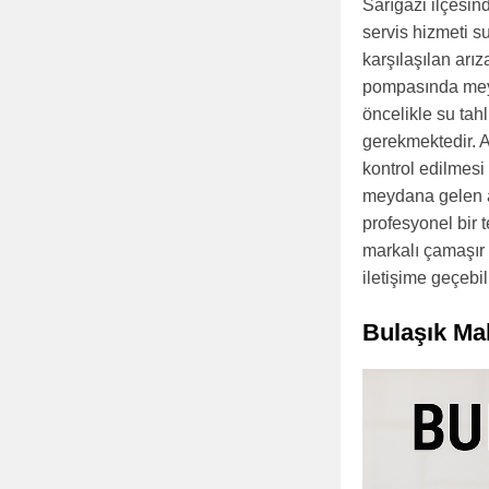
Sarıgazi ilçesin
servis hizmeti 
karşılaşılan arı
pompasında meyd
öncelikle su tah
gerekmektedir. 
kontrol edilmesi 
meydana gelen ar
profesyonel bir 
markalı çamaşır 
iletişime geçebili
Bulaşık Ma