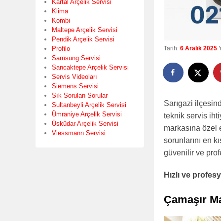
Kartal Arçelik Servisi
Klima
Kombi
Maltepe Arçelik Servisi
Pendik Arçelik Servisi
Profilo
Tarih:
6 Aralık 2025
Samsung Servisi
Sancaktepe Arçelik Servisi
Servis Videoları
Siemens Servisi
Sık Sorulan Sorular
Sarıgazi ilçesin
Sultanbeyli Arçelik Servisi
Ümraniye Arçelik Servisi
teknik servis ih
Üsküdar Arçelik Servisi
markasına özel e
Viessmann Servisi
sorunlarını en k
güvenilir ve prof
Hızlı ve profe
Çamaşır Ma