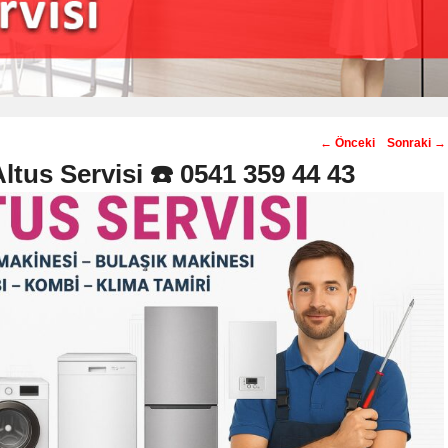
Post
←
Önceki
Sonraki
→
navigation
Altus Servisi ☎️ 0541 359 44 43