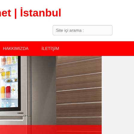
t | İstanbul
Search
HAKKIMIZDA
İLETİŞİM