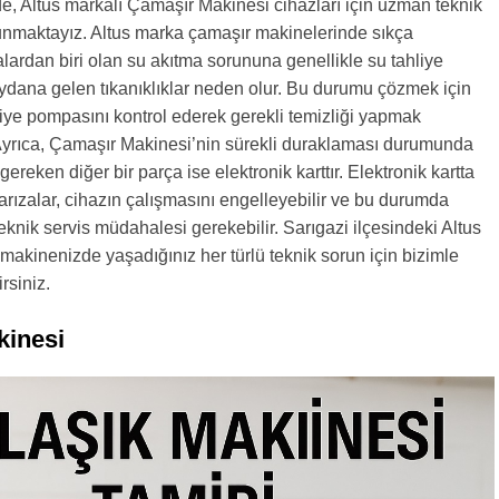
de, Altus markalı Çamaşır Makinesi cihazları için uzman teknik
sunmaktayız. Altus marka çamaşır makinelerinde sıkça
zalardan biri olan su akıtma sorununa genellikle su tahliye
ana gelen tıkanıklıklar neden olur. Bu durumu çözmek için
liye pompasını kontrol ederek gerekli temizliği yapmak
Ayrıca, Çamaşır Makinesi’nin sürekli duraklaması durumunda
gereken diğer bir parça ise elektronik karttır. Elektronik kartta
ızalar, cihazın çalışmasını engelleyebilir ve bu durumda
teknik servis müdahalesi gerekebilir. Sarıgazi ilçesindeki Altus
makinenizde yaşadığınız her türlü teknik sorun için bizimle
rsiniz.
kinesi