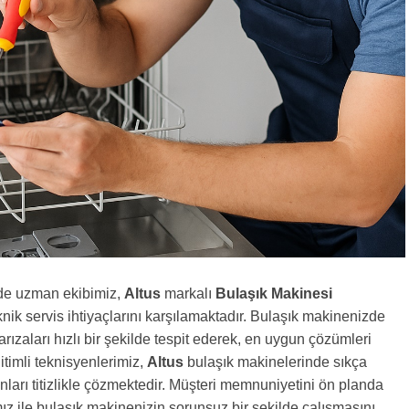
de uzman ekibimiz,
Altus
markalı
Bulaşık Makinesi
knik servis ihtiyaçlarını karşılamaktadır. Bulaşık makinenizde
ızaları hızlı bir şekilde tespit ederek, en uygun çözümleri
timli teknisyenlerimiz,
Altus
bulaşık makinelerinde sıkça
unları titizlikle çözmektedir. Müşteri memnuniyetini ön planda
ız ile bulaşık makinenizin sorunsuz bir şekilde çalışmasını