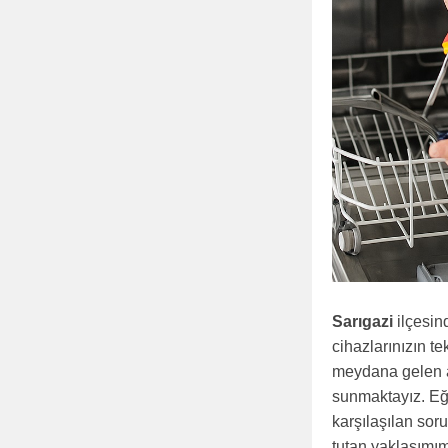
Sarıgazi
ilçesin
cihazlarınızın te
meydana gelen ar
sunmaktayız. Eği
karşılaşılan sor
tutan yaklaşımım