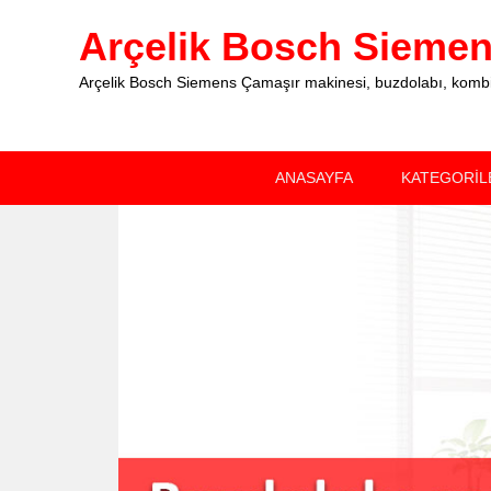
Arçelik Bosch Siemens
Arçelik Bosch Siemens Çamaşır makinesi, buzdolabı, kombi, 
Primary
Skip
Skip
ANASAYFA
KATEGORİL
menu
to
to
primary
secondary
content
content