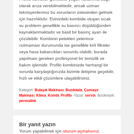
olarak arıza verebilmektedir, ancak uzman
teknisyenlerimiz bu sorunların üstesinden gelmek
için hazırlıklıdır. Evinizdeki kombide oluşan sıcak
su problemi genellikle su basıncı düşüklüğünden
kaynaklanmaktadır ve basit bir basınç ayarı ile
çözülebilir. Kombinin petekleri yeterince
ısıtmaması durumunda ise genellikle kirli filtreler
veya hava kabarcıkları sorumlu olabilir, burada
yapılması gereken profesyonel bir temizlik ve
bakım işlemidir. Profilo kombinizde herhangi bir
sorunla karşılaştığınızda bizimle iletişime geçebilir,
hızlı ve etkili çözümlere ulaşabilirsiniz.
Kategori:
Bulaşık Makinası
,
Buzdolabı
,
Çamaşır
Makinası
,
Klima
,
Kombi
,
Profilo
-Yazar:
servis
. Bookmark:
permalink
.
Bir yanıt yazın
Yorum yapabilmek için
oturum açmalısınız
.