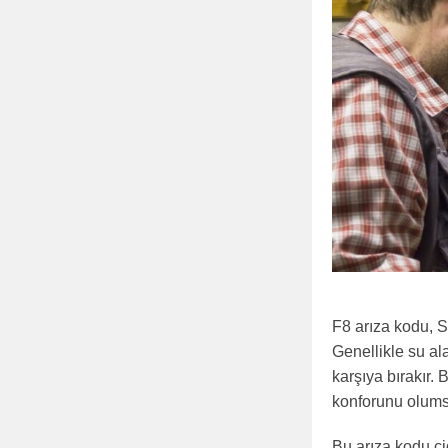
F8 arıza kodu, S
Genellikle su al
karşıya bırakır.
konforunu olums
Bu arıza kodu ci