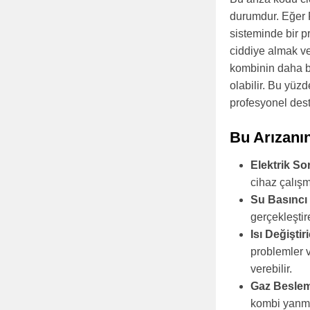
durumdur. Eğer F
sisteminde bir p
ciddiye almak ve
kombinin daha 
olabilir. Bu yü
profesyonel dest
Bu Arızanı
Elektrik So
cihaz çalışm
Su Basıncı
gerçekleştir
Isı Değiştir
problemler v
verebilir.
Gaz Besle
kombi yanmay