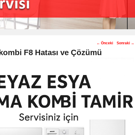
Post
←
Önceki
Sonraki
→
navigation
kombi F8 Hatası ve Çözümü