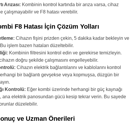
ı Arızası:
Kombinin kontrol kartında bir arıza varsa, cihaz
e çalışmayabilir ve F8 hatası verebilir.
mbi F8 Hatası İçin Çözüm Yolları
etleme:
Cihazın fişini prizden çekin, 5 dakika kadar bekleyin ve
. Bu işlem bazen hataları düzeltebilir.
liği:
Kombinin filtresini kontrol edin ve gerekirse temizleyin.
er cihazın doğru şekilde çalışmasını engelleyebilir.
ntrolü:
Cihazın elektrik bağlantılarını ve kablolarını kontrol
herhangi bir bağlantı gevşekse veya kopmuşsa, düzgün bir
ayın.
ı Kontrolü:
Eğer kombi üzerinde herhangi bir güç kaynağı
a, ana elektrik panosundan gücü kesip tekrar verin. Bu sayede
orunlar düzelebilir.
Sonuç ve Uzman Önerileri