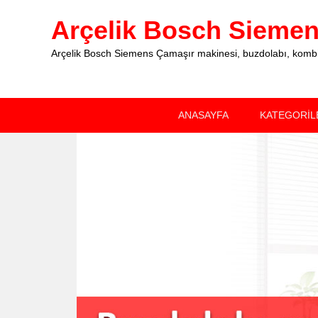
Arçelik Bosch Siemens
Arçelik Bosch Siemens Çamaşır makinesi, buzdolabı, kombi, 
Primary
Skip
Skip
ANASAYFA
KATEGORİL
menu
to
to
primary
secondary
content
content