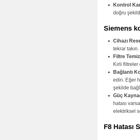
Kontrol Kart
doğru şekild
Siemens ko
Cihazı Res
tekrar takın
Filtre Temiz
Kirli filtrel
Bağlantı Ko
edin. Eğer 
şekilde bağl
Güç Kaynağ
hatası vars
elektriksel s
F8 Hatası 