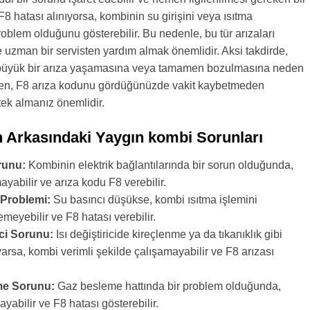
8 hatası alınıyorsa, kombinin su girişini veya ısıtma
roblem olduğunu gösterebilir. Bu nedenle, bu tür arızaları
 uzman bir servisten yardım almak önemlidir. Aksi takdirde,
büyük bir arıza yaşamasına veya tamamen bozulmasına neden
zden, F8 arıza kodunu gördüğünüzde vakit kaybetmeden
ek almanız önemlidir.
n Arkasındaki Yaygın kombi Sorunları
runu:
Kombinin elektrik bağlantılarında bir sorun olduğunda,
ayabilir ve arıza kodu F8 verebilir.
 Problemi:
Su basıncı düşükse, kombi ısıtma işlemini
emeyebilir ve F8 hatası verebilir.
ici Sorunu:
Isı değiştiricide kireçlenme ya da tıkanıklık gibi
arsa, kombi verimli şekilde çalışamayabilir ve F8 arızası
me Sorunu:
Gaz besleme hattında bir problem olduğunda,
abilir ve F8 hatası gösterebilir.