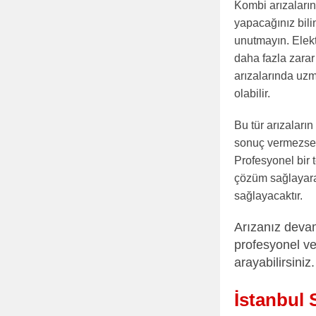
Kombi arızaların
yapacağınız bili
unutmayın. Elekt
daha fazla zarar
arızalarında uzm
olabilir.
Bu tür arızaları
sonuç vermezse, 
Profesyonel bir t
çözüm sağlayara
sağlayacaktır.
Arızanız devam
profesyonel ve
arayabilirsiniz.
İstanbul 