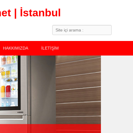
t | İstanbul
Search
HAKKIMIZDA
İLETİŞİM