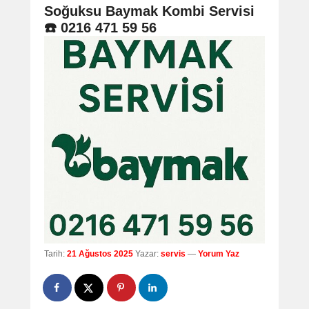
navigation
Soğuksu Baymak Kombi Servisi
☎️ 0216 471 59 56
Tarih:
21 Ağustos 2025
Yazar:
servis
—
Yorum Yaz