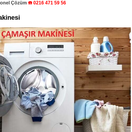
syonel Çözüm
☎️ 0216 471 59 56
kinesi