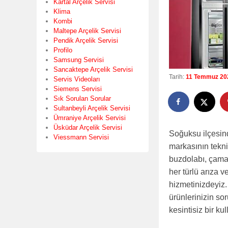
Kartal Arçelik Servisi
Klima
Kombi
Maltepe Arçelik Servisi
Pendik Arçelik Servisi
Profilo
Samsung Servisi
Sancaktepe Arçelik Servisi
Tarih:
11 Temmuz 20
Servis Videoları
Siemens Servisi
Sık Sorulan Sorular
Sultanbeyli Arçelik Servisi
Ümraniye Arçelik Servisi
Üsküdar Arçelik Servisi
Soğuksu ilçesin
Viessmann Servisi
markasının tekni
buzdolabı, çamaş
her türlü arıza 
hizmetinizdeyiz
ürünlerinizin sor
kesintisiz bir k