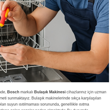
nde,
Bosch
markalı
Bulaşık Makinesi
cihazlarınız için uzman
zmeti sunmaktayız. Bulaşık makinelerinde sıkça karşılaşılan
 olan suyun ısıtılmaması sorununda, genellikle ısıtma