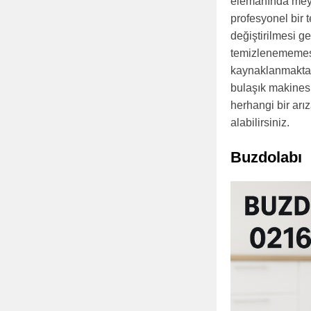
elemanında meyd
profesyonel bir 
değiştirilmesi g
temizlenememesid
kaynaklanmaktadı
bulaşık makinesi
herhangi bir arı
alabilirsiniz.
Buzdolabı