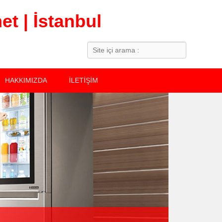
t | İstanbul
Search
HAKKIMIZDA
İLETİŞİM