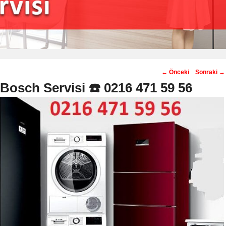
Post
←
Önceki
Sonraki
→
navigation
osch Servisi ☎️ 0216 471 59 56