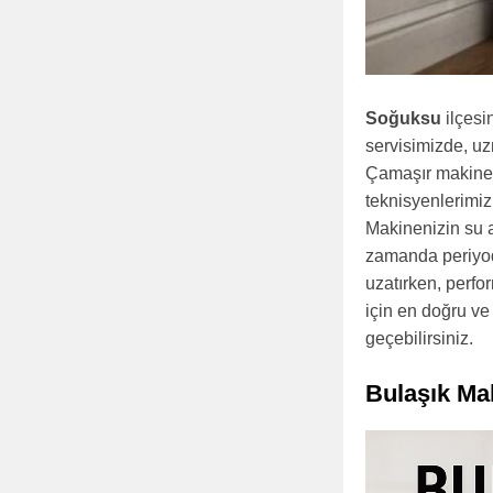
Soğuksu
ilçesi
servisimizde, uz
Çamaşır makinen
teknisyenlerimi
Makinenizin su a
zamanda periyod
uzatırken, perfo
için en doğru ve 
geçebilirsiniz.
Bulaşık Ma