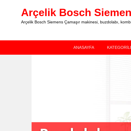
Arçelik Bosch Siemens
Arçelik Bosch Siemens Çamaşır makinesi, buzdolabı, kombi, 
Primary
Skip
Skip
ANASAYFA
KATEGORİL
menu
to
to
primary
secondary
content
content