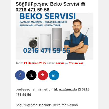
navigation
Söğütlüçeşme Beko Servisi ☎️
0216 471 59 56
Tarih:
13 Haziran 2025
Yazar:
servis
—
Yorum Yaz
profesyonel hizmet bir tık uzağınızda ☎️ 0216
471 59 56
Söğütlüçeşme ilçesinde Beko markasına