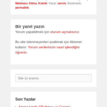
Makinası
,
Klima
,
Kombi
-Yazar:
servis
. Bookmark:
permalink
.
Bir yanıt yazın
Yorum yapabilmek için
oturum açmalısınız
.
Bu site istenmeyenleri azaltmak için Akismet
kullanır.
Yorum verilerinizin nasıl işlendiğini
öğrenin.
Search
Son Yazılar
Ariston kombi 106 Hatası ve Çözümü