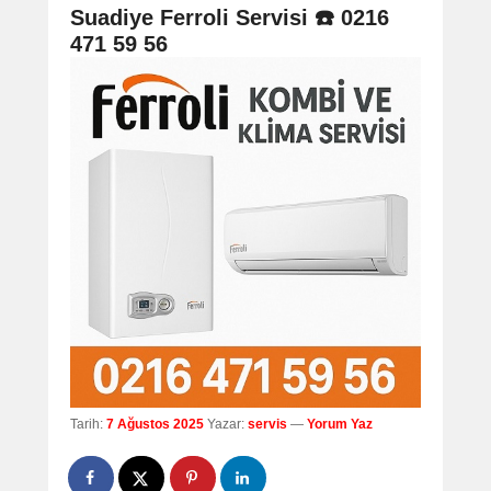
navigation
Suadiye Ferroli Servisi ☎️ 0216
471 59 56
Tarih:
7 Ağustos 2025
Yazar:
servis
—
Yorum Yaz