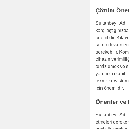
Çözüm Öneri
Sultanbeyli Adil
karşılaştığınızd
önemlidir. Kılavu
sorun devam ede
gerekebilir. Kom
cihazın verimliliğ
temizlemek ve s
yardımcı olabili
teknik servisten
için önemlidir.
Öneriler ve
Sultanbeyli Adil
etmeleri gereken