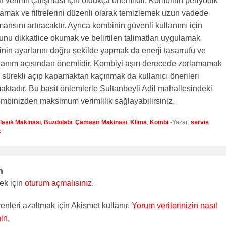
n verimli çalışması için oldukça önemlidir. Kombinin periyodik
mak ve filtrelerini düzenli olarak temizlemek uzun vadede
ansını artıracaktır. Ayrıca kombinin güvenli kullanımı için
unu dikkatlice okumak ve belirtilen talimatları uygulamak
inin ayarlarını doğru şekilde yapmak da enerji tasarrufu ve
lanım açısından önemlidir. Kombiyi aşırı derecede zorlamamak
 sürekli açıp kapamaktan kaçınmak da kullanıcı önerileri
aktadır. Bu basit önlemlerle Sultanbeyli Adil mahallesindeki
mbinizden maksimum verimlilik sağlayabilirsiniz.
laşık Makinası
,
Buzdolabı
,
Çamaşır Makinası
,
Klima
,
Kombi
-Yazar:
servis
.
k
.
n
ek için
oturum açmalısınız
.
enleri azaltmak için Akismet kullanır.
Yorum verilerinizin nasıl
in.