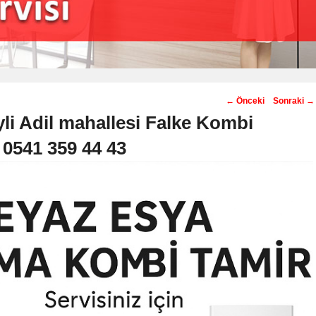
Post
←
Önceki
Sonraki
→
navigation
li Adil mahallesi Falke Kombi
️ 0541 359 44 43