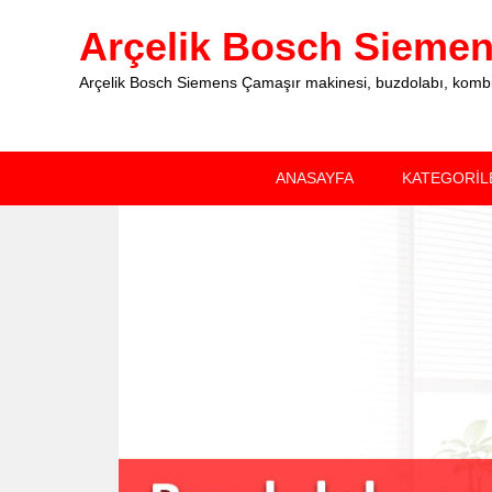
Arçelik Bosch Siemens
Arçelik Bosch Siemens Çamaşır makinesi, buzdolabı, kombi, 
Primary
Skip
Skip
ANASAYFA
KATEGORİL
menu
to
to
primary
secondary
content
content