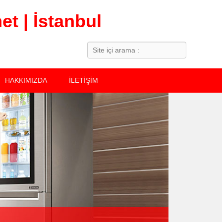
t | İstanbul
Search
HAKKIMIZDA
İLETİŞİM