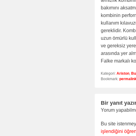
temizlik kombini
bakımını aksatma
kombinin perform
kullanım kılavuz
gereklidir. Komb
uzun ömürlü kul
ve gereksiz yere
arasında yer alm
Falke markalı ko
Kategori:
Ariston
,
Bu
Bookmark:
permalin
Bir yanıt yazı
Yorum yapabilm
Bu site istenmey
işlendiğini öğren