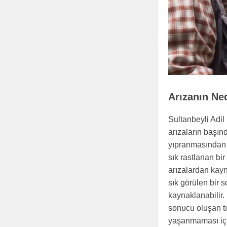
Arızanın Ne
Sultanbeyli Adil
arızaların başın
yıpranmasından 
sık rastlanan bi
arızalardan kayn
sık görülen bir s
kaynaklanabilir. 
sonucu oluşan tık
yaşanmaması için