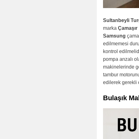
Sultanbeyli Tur
marka
Çamaşır 
Samsung
çamaşı
edilmemesi duru
kontrol edilmeli
pompa arızalı ol
makinelerinde g
tambur motorunun
edilerek gerekli
Bulaşık Ma