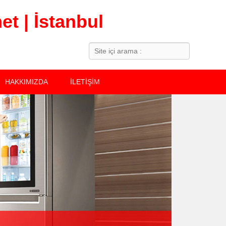
t | İstanbul
Search
HAKKIMIZDA
İLETİŞİM