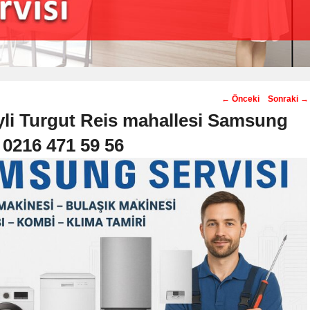
Post
←
Önceki
Sonraki
→
navigation
yli Turgut Reis mahallesi Samsung
️ 0216 471 59 56