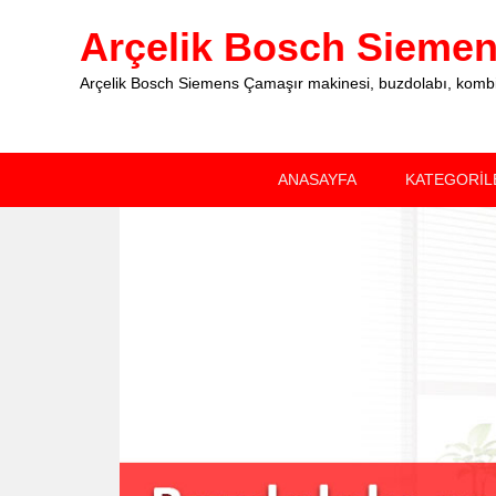
Arçelik Bosch Siemens
Arçelik Bosch Siemens Çamaşır makinesi, buzdolabı, kombi, 
Primary
Skip
Skip
ANASAYFA
KATEGORİL
menu
to
to
primary
secondary
content
content