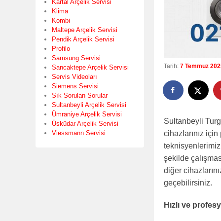
Kartal Arçelik Servisi
Klima
Kombi
Maltepe Arçelik Servisi
Pendik Arçelik Servisi
Profilo
Samsung Servisi
Tarih:
7 Temmuz 202
Sancaktepe Arçelik Servisi
Servis Videoları
Siemens Servisi
Sık Sorulan Sorular
Sultanbeyli Arçelik Servisi
Ümraniye Arçelik Servisi
Sultanbeyli Tur
Üsküdar Arçelik Servisi
Viessmann Servisi
cihazlarınız içi
teknisyenlerimiz,
şekilde çalışmas
diğer cihazlarını
geçebilirsiniz.
Hızlı ve profe