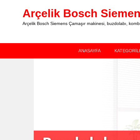
Arçelik Bosch Siemens
Arçelik Bosch Siemens Çamaşır makinesi, buzdolabı, kombi, 
Primary
Skip
Skip
ANASAYFA
KATEGORİL
menu
to
to
primary
secondary
content
content