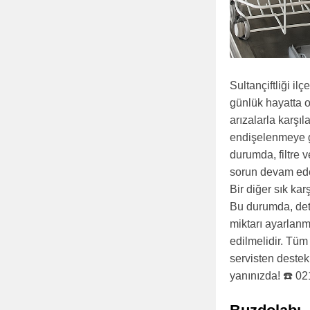
Sultançiftliği i
günlük hayatta o
arızalarla karşıl
endişelenmeye g
durumda, filtre 
sorun devam eders
Bir diğer sık ka
Bu durumda, dete
miktarı ayarlanm
edilmelidir. Tü
servisten destek
yanınızda! ☎️ 0