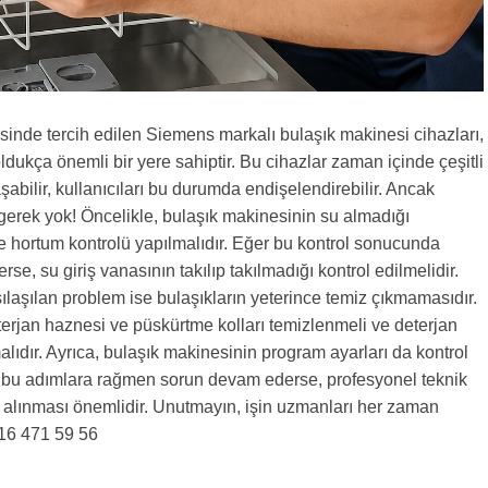
lçesinde tercih edilen Siemens markalı bulaşık makinesi cihazları,
ldukça önemli bir yere sahiptir. Bu cihazlar zaman içinde çeşitli
aşabilir, kullanıcıları bu durumda endişelendirebilir. Ancak
erek yok! Öncelikle, bulaşık makinesinin su almadığı
ve hortum kontrolü yapılmalıdır. Eğer bu kontrol sonucunda
e, su giriş vanasının takılıp takılmadığı kontrol edilmelidir.
rşılaşılan problem ise bulaşıkların yeterince temiz çıkmamasıdır.
rjan haznesi ve püskürtme kolları temizlenmeli ve deterjan
alıdır. Ayrıca, bulaşık makinesinin program ayarları da kontrol
m bu adımlara rağmen sorun devam ederse, profesyonel teknik
 alınması önemlidir. Unutmayın, işin uzmanları her zaman
216 471 59 56