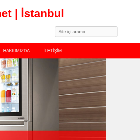
t | İstanbul
Search
HAKKIMIZDA
İLETİŞİM