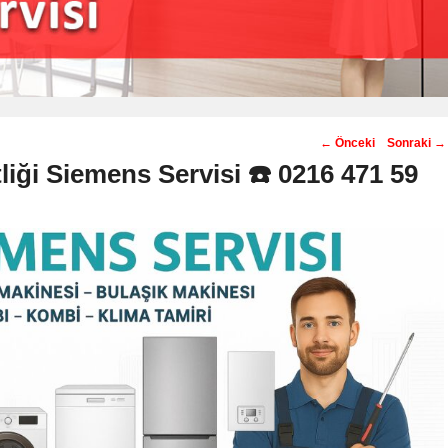
Post
←
Önceki
Sonraki
→
navigation
tliği Siemens Servisi ☎️ 0216 471 59