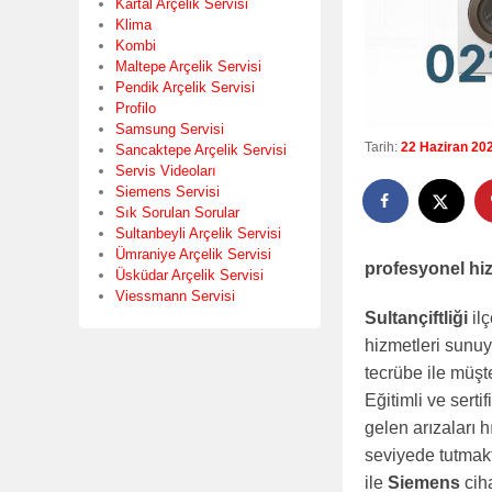
Kartal Arçelik Servisi
Klima
Kombi
Maltepe Arçelik Servisi
Pendik Arçelik Servisi
Profilo
Samsung Servisi
Tarih:
22 Haziran 20
Sancaktepe Arçelik Servisi
Servis Videoları
Siemens Servisi
Sık Sorulan Sorular
Sultanbeyli Arçelik Servisi
Ümraniye Arçelik Servisi
profesyonel hiz
Üsküdar Arçelik Servisi
Viessmann Servisi
Sultançiftliği
il
hizmetleri sunuy
tecrübe ile müşt
Eğitimli ve serti
gelen arızaları 
seviyede tutmakta
ile
Siemens
ciha