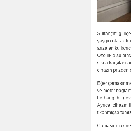
Sultançiftliği i
yaygın olarak ku
arızalar, kullanı
Özellikle su al
sıkça karşılaşıl
cihazın prizden ç
Eğer çamaşır ma
ve motor bağlant
herhangi bir gev
Ayrıca, cihazın f
tıkanmışsa temi
Çamaşır makinesi