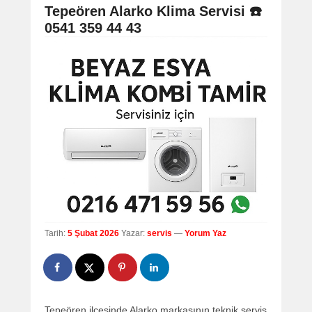
navigation
Tepeören Alarko Klima Servisi ☎️
0541 359 44 43
Tarih:
5 Şubat 2026
Yazar:
servis
—
Yorum Yaz
Tepeören ilçesinde Alarko markasının teknik servis