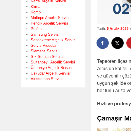
Kartal Arçelik Servisi
Klima
Kombi
Maltepe Arçelik Servisi
Pendik Arçelik Servisi
Profilo
Tarih:
6 Aralık 2025
Samsung Servisi
Sancaktepe Arçelik Servisi
Servis Videoları
Siemens Servisi
Sık Sorulan Sorular
Tepeören ilçesin
Sultanbeyli Arçelik Servisi
Ümraniye Arçelik Servisi
Altus’un kalitel
Üsküdar Arçelik Servisi
ve güvenilir çö
Viessmann Servisi
uygun şekilde ona
her türlü arıza v
Hızlı ve profe
Çamaşır Ma