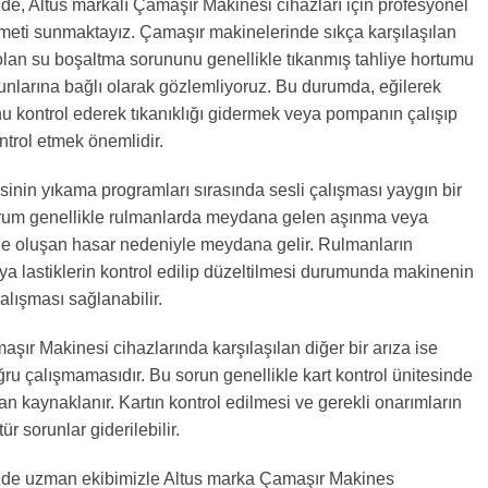
de, Altus markalı Çamaşır Makinesi cihazları için profesyonel
zmeti sunmaktayız. Çamaşır makinelerinde sıkça karşılaşılan
 olan su boşaltma sorununu genellikle tıkanmış tahliye hortumu
nlarına bağlı olarak gözlemliyoruz. Bu durumda, eğilerek
u kontrol ederek tıkanıklığı gidermek veya pompanın çalışıp
ntrol etmek önemlidir.
nin yıkama programları sırasında sesli çalışması yaygın bir
rum genellikle rulmanlarda meydana gelen aşınma veya
erde oluşan hasar nedeniyle meydana gelir. Rulmanların
eya lastiklerin kontrol edilip düzeltilmesi durumunda makinenin
alışması sağlanabilir.
şır Makinesi cihazlarında karşılaşılan diğer bir arıza ise
ru çalışmamasıdır. Bu sorun genellikle kart kontrol ünitesinde
an kaynaklanır. Kartın kontrol edilmesi ve gerekli onarımların
ür sorunlar giderilebilir.
nde uzman ekibimizle Altus marka Çamaşır Makines