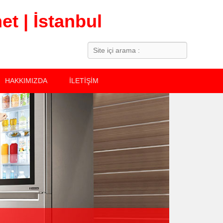
t | İstanbul
Search
HAKKIMIZDA
İLETİŞİM