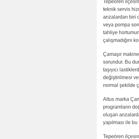
Tepeören ilçesin
teknik servis hi
arızalardan biri
veya pompa soru
tahliye hortumun
çalışmadığını ko
Çamaşır makinesi
sorundur. Bu du
taşıyıcı lastikl
değiştirilmesi v
normal şekilde ç
Altus marka Çama
programların doğ
oluşan arızalard
yapılması ile bu t
Tepeören ilçesi