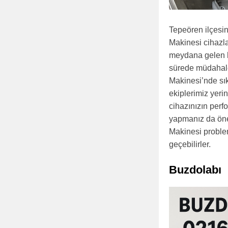
Tepeören ilçesin
Makinesi cihazla
meydana gelen h
sürede müdahale
Makinesi’nde sık
ekiplerimiz yeri
cihazınızın perf
yapmanız da önem
Makinesi probleml
geçebilirler.
Buzdolabı