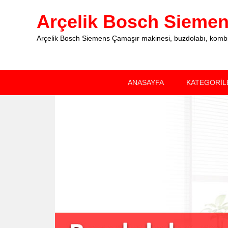
Arçelik Bosch Siemens
Arçelik Bosch Siemens Çamaşır makinesi, buzdolabı, kombi, 
Primary
Skip
Skip
ANASAYFA
KATEGORİL
menu
to
to
primary
secondary
content
content