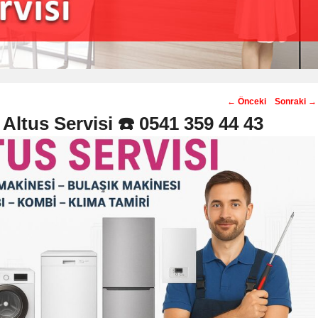
Post
←
Önceki
Sonraki
→
navigation
Altus Servisi ☎️ 0541 359 44 43