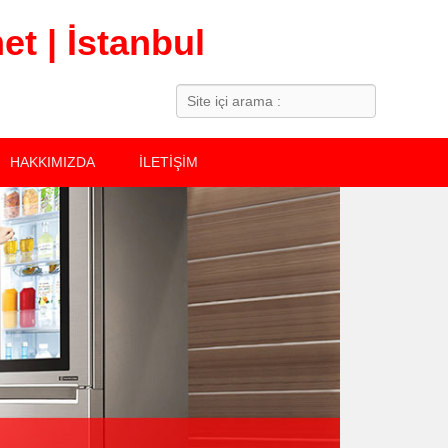
t | İstanbul
Search
HAKKIMIZDA
İLETİŞİM