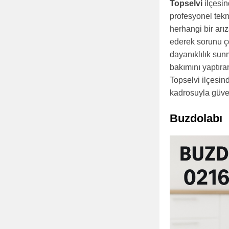
Topselvi
ilçesin
profesyonel tekn
herhangi bir ar
ederek sorunu ç
dayanıklılık sunm
bakımını yaptırar
Topselvi ilçesin
kadrosuyla güven
Buzdolabı