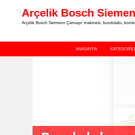
Arçelik Bosch Siemens
Arçelik Bosch Siemens Çamaşır makinesi, buzdolabı, kombi, 
Primary
Skip
Skip
ANASAYFA
KATEGORİL
menu
to
to
primary
secondary
content
content