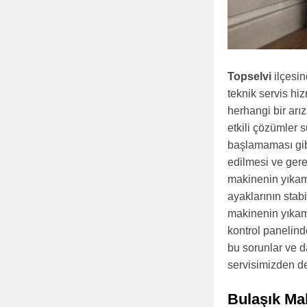
Topselvi
ilçesi
teknik servis hi
herhangi bir arı
etkili çözümler
başlamaması gibi
edilmesi ve gerek
makinenin yıkam
ayaklarının stab
makinenin yıkam
kontrol panelind
bu sorunlar ve d
servisimizden des
Bulaşık Ma