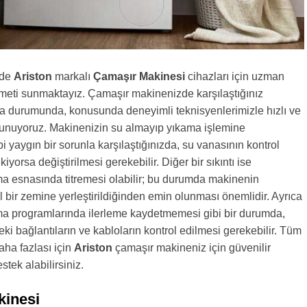
nde
Ariston
markalı
Çamaşır Makinesi
cihazları için uzman
zmeti sunmaktayız. Çamaşır makinenizde karşılaştığınız
za durumunda, konusunda deneyimli teknisyenlerimizle hızlı ve
 sunuyoruz. Makinenizin su almayıp yıkama işlemine
 yaygın bir sorunla karşılaştığınızda, su vanasının kontrol
iyorsa değiştirilmesi gerekebilir. Diğer bir sıkıntı ise
a esnasında titremesi olabilir; bu durumda makinenin
il bir zemine yerleştirildiğinden emin olunması önemlidir. Ayrıca
a programlarında ilerleme kaydetmemesi gibi bir durumda,
eki bağlantıların ve kabloların kontrol edilmesi gerekebilir. Tüm
aha fazlası için
Ariston
çamaşır makineniz için güvenilir
tek alabilirsiniz.
kinesi