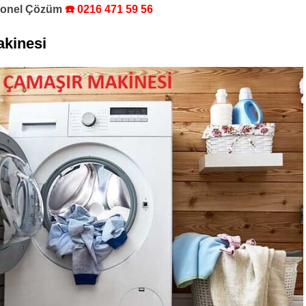
syonel Çözüm
☎️ 0216 471 59 56
kinesi