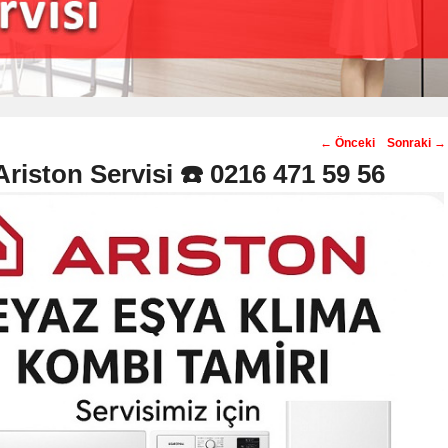
Post
←
Önceki
Sonraki
→
navigation
Ariston Servisi ☎️ 0216 471 59 56