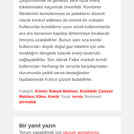
çalıştırmamak ve gereksiz yere fazla enerji
tüketiminden kaçınmak önemlidir. Kombinin
filtrelerinin temizlenmesi ve peteklerin düzenli
olarak kontrol edilmesi de önemli bir noktadır.
Kullanıcılar kombilerini uzun süreli kullanımlarda
ara ara tamamen kapatıp dinlenmeye bırakarak
ömrünü uzatabilirler. Bunun yanı sıra kombi
kullanıcıları düşük doğal gaz tüketimi için oda
sıcaklığını dengede tutarak enerji tasarrufu
sağlayabilirler. Son olarak Falke markalı kombi
kullanıcıları herhangi bir sorunla karşılaşmaları
durumunda yetkili servis desteğinden
faydalanarak hızlıca çözüm bulabilirler.
Kategori:
Ariston
,
Bulaşık Makinası
,
Buzdolabı
,
Çamaşır
Makinası
,
Klima
,
Kombi
-Yazar:
servis
. Bookmark:
permalink
.
Bir yanıt yazın
Yorum yapabilmek için
oturum açmalısınız
.