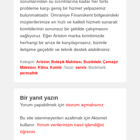
sorunlarından su sızıntılarına kadar her türlü
probleme karşı geniş bir hizmet yelpazemiz
bulunmaktadır. Ümraniye Finanskent bölgesindeki
müşterilerimize en hızlı ve kaliteli hizmeti sunarak
kombilerinin sorunsuz bir şekilde çalışmasını
sağlıyoruz. Eğer Ariston marka kombinizde
herhangi bir arıza ile karşılaşırsanız, bizimle
iletişime geçebilir ve teknik destek alabilirsiniz.
Kategori:
Ariston
,
Bulaşık Makinası
,
Buzdolabı
,
Çamaşır
Makinası
,
Klima
,
Kombi
-Yazar:
servis
. Bookmark:
permalink
.
Bir yanıt yazın
Yorum yapabilmek için
oturum açmalısınız
.
Bu site istenmeyenleri azaltmak için Akismet
kullanır.
Yorum verilerinizin nasıl işlendiğini
öğrenin.