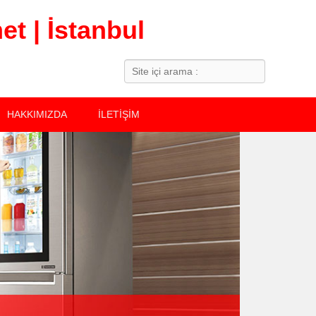
t | İstanbul
Search
HAKKIMIZDA
İLETİŞİM