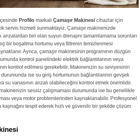
lçesinde
Profilo
markalı
Çamaşır Makinesi
cihazlar için
nik servis hizmeti sunmaktayız. Çamaşır makinenizde
sık arızalardan biri olan suyun drenajını tamamlamama sorunları
mış bir boşaltma hortumu veya filtrenin temizlenmesi
aynaklanır. Ayrıca, çamaşır makinesinin programının düzgün
munda kontrol panelindeki elektrik bağlantılarının veya
nın kontrol edilmesi gerekebilir. Makinenizin su seviyesinin
ı durumunda ise su giriş hortumunun bağlantılarının gevşek
ya su vanasının arızalı olabileceğini kontrol etmek önemlidir.
makinenizin sessiz çalışmaması durumunda ise bu genellikle
nması veya motor problemlerinden kaynaklanabilir. Profesyonel
n kaynağını tespit ederek hızlı ve güvenilir bir şekilde çözüm
kinesi