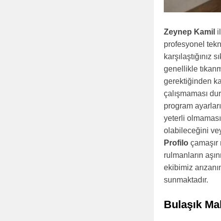
Zeynep Kamil
i
profesyonel tek
karşılaştığınız 
genellikle tıkan
gerektiğinden k
çalışmaması duru
program ayarları
yeterli olmamas
olabileceğini ve
Profilo
çamaşır 
rulmanların aşı
ekibimiz arızanı
sunmaktadır.
Bulaşık Ma