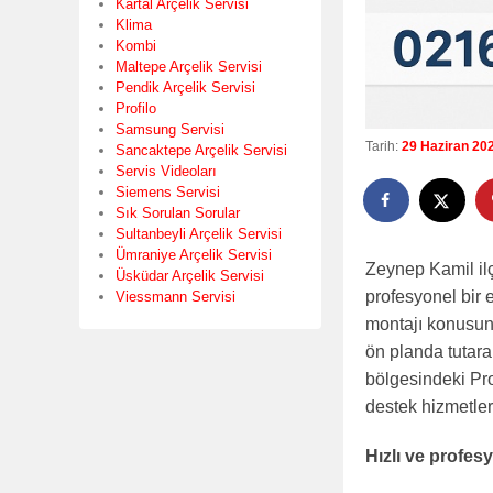
Kartal Arçelik Servisi
Klima
Kombi
Maltepe Arçelik Servisi
Pendik Arçelik Servisi
Profilo
Samsung Servisi
Tarih:
29 Haziran 20
Sancaktepe Arçelik Servisi
Servis Videoları
Siemens Servisi
Sık Sorulan Sorular
Sultanbeyli Arçelik Servisi
Ümraniye Arçelik Servisi
Zeynep Kamil ilç
Üsküdar Arçelik Servisi
profesyonel bir 
Viessmann Servisi
montajı konusun
ön planda tutara
bölgesindeki Prof
destek hizmetler
Hızlı ve profe