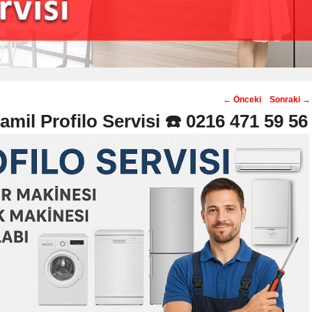
Post
←
Önceki
Sonraki
→
navigation
mil Profilo Servisi ☎️ 0216 471 59 56