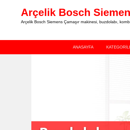
Arçelik Bosch Siemens
Arçelik Bosch Siemens Çamaşır makinesi, buzdolabı, kombi, 
Primary
Skip
Skip
ANASAYFA
KATEGORİL
menu
to
to
primary
secondary
content
content