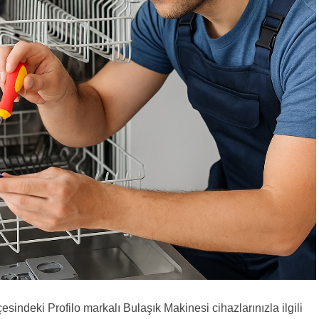
esindeki Profilo markalı Bulaşık Makinesi cihazlarınızla ilgili