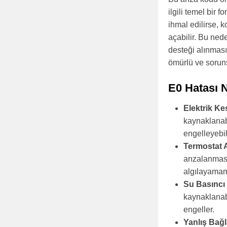
ilgili temel bir
ihmal edilirse, k
açabilir. Bu ne
desteği alınmas
ömürlü ve soruns
E0 Hatası 
Elektrik Kes
kaynaklanabi
engelleyebili
Termostat A
arızalanması
algılayamama
Su Basıncı
kaynaklanabi
engeller.
Yanlış Bağl