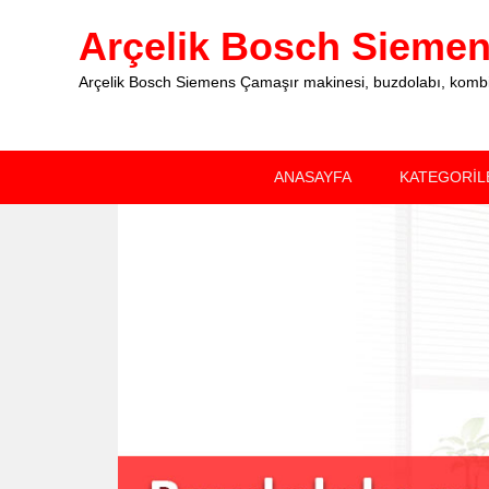
Arçelik Bosch Siemens
Arçelik Bosch Siemens Çamaşır makinesi, buzdolabı, kombi, 
Primary
Skip
Skip
ANASAYFA
KATEGORİL
menu
to
to
primary
secondary
content
content