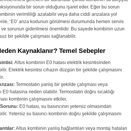
 fonksiyonunda bir sorun olduğunu işaret eder. Eğer bu sorun
ombinin verimliliği azalabilir veya daha ciddi arızalara yol
denle, ‘E0’ arıza kodunun görülmesi durumunda hemen servis
ı ve sorunun giderilmesi önemlidir. Bu sayede kombinin uzun
uz bir şekilde çalışması sağlanabilir.
Neden Kaynaklanır? Temel Sebepler
intisi:
Altus kombinin E0 hatası elektrik kesintisinden
lir. Elektrik kesintisi cihazın düzgün bir şekilde çalışmasını
r.
rızası:
Termostatın yanlış bir şekilde çalışması veya
 E0 hatasına neden olabilir. Termostatın doğru sıcaklığı
sı kombinin çalışmasını etkiler.
 Sorunu:
E0 hatası, su basıncının yetersiz olmasından
lir. Yetersiz su basıncı kombinin doğru şekilde çalışmasını
antılar:
Altus kombinin yanlış bağlantıları veya montaj hataları