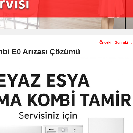
Post
←
Önceki
Sonraki
→
navigation
mbi E0 Arızası Çözümü