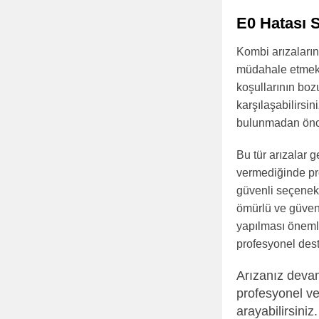
E0 Hatası 
Kombi arızaların
müdahale etmek te
koşullarının boz
karşılaşabilirsi
bulunmadan önce
Bu tür arızalar 
vermediğinde pro
güvenli seçenekt
ömürlü ve güvenl
yapılması önemli
profesyonel dest
Arızanız devam
profesyonel ve
arayabilirsiniz.