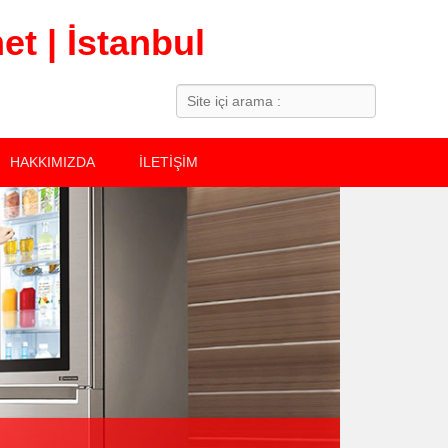
t | İstanbul
Search
HAKKIMIZDA
İLETİŞİM