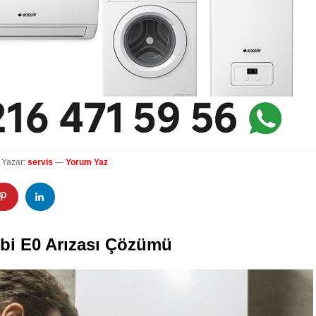
Yazar:
servis
—
Yorum Yaz
bi E0 Arızası Çözümü