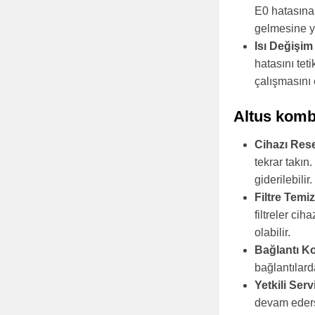
E0 hatasına 
gelmesine yo
Isı Değişi
hatasını tet
çalışmasını e
Altus kombi
Cihazı Res
tekrar takın
giderilebilir.
Filtre Temiz
filtreler ci
olabilir.
Bağlantı Ko
bağlantılard
Yetkili Servi
devam ederse