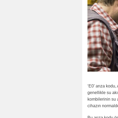
‘E0’ arıza kodu,
genellikle su akış
kombilerinin su 
cihazın normalde
Bu arıza kodu ö