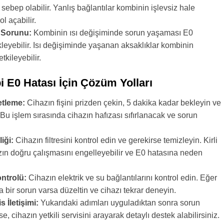
sebep olabilir. Yanlış bağlantılar kombinin işlevsiz hale
l açabilir.
m Sorunu:
Kombinin ısı değişiminde sorun yaşaması E0
ikleyebilir. Isı değişiminde yaşanan aksaklıklar kombinin
tkileyebilir.
 E0 Hatası İçin Çözüm Yolları
etleme:
Cihazın fişini prizden çekin, 5 dakika kadar bekleyin ve
. Bu işlem sırasında cihazın hafızası sıfırlanacak ve sorun
liği:
Cihazın filtresini kontrol edin ve gerekirse temizleyin. Kirli
hazın doğru çalışmasını engelleyebilir ve E0 hatasına neden
ntrolü:
Cihazın elektrik ve su bağlantılarını kontrol edin. Eğer
a bir sorun varsa düzeltin ve cihazı tekrar deneyin.
s İletişimi:
Yukarıdaki adımları uyguladıktan sonra sorun
, cihazın yetkili servisini arayarak detaylı destek alabilirsiniz.