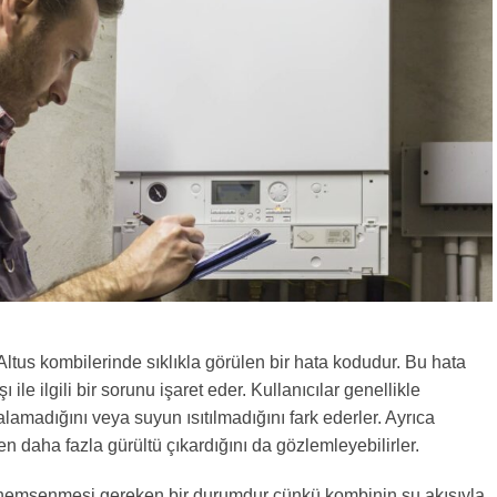
 Altus kombilerinde sıklıkla görülen bir hata kodudur. Bu hata
ı ile ilgili bir sorunu işaret eder. Kullanıcılar genellikle
alamadığını veya suyun ısıtılmadığını fark ederler. Ayrıca
n daha fazla gürültü çıkardığını da gözlemleyebilirler.
nemsenmesi gereken bir durumdur çünkü kombinin su akışıyla