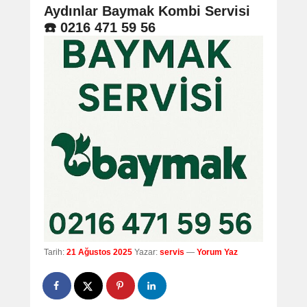
navigation
Aydınlar Baymak Kombi Servisi
☎️ 0216 471 59 56
Tarih:
21 Ağustos 2025
Yazar:
servis
—
Yorum Yaz