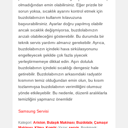
olmadığından emin olabilirsiniz. Eğer prizde bir
sorun yoksa, sıcaklık ayarını kontrol etmek için
buzdolabınızın kullanım kılavuzuna
başvurabilirsiniz. Ayarlar doğru yapılmış olabilir
ancak sıcaklık değişmiyorsa, buzdolabınızın
arızalı olabileceğini gösterebilir. Bu durumda bir
teknik servis yardımı almanız gerekebilir. Ayrıca,
buzdolabınızın içindeki hava sirkülasyonunu
engelleyecek şekilde çok fazla yiyecek
yerleştirmemeye dikkat edin. Aşırı doluluk
buzdolabının içindeki sıcaklığı dengesiz hale
getirebilir. Buzdolabınızın arkasındaki radyatör
kısmının temiz olduğundan emin olun, bu kısım
tozlanmışsa buzdolabının verimliliğini olumsuz
yönde etkileyebilir. Bu nedenle, düzenli aralıklarla
temizliğini yapmanız önemlidir
Samsung Servisi
Kategori:
Ariston
,
Bulaşık Makinası
,
Buzdolabı
,
Çamaşır
Makinası
,
Klima
,
Kombi
-Yazar:
servis
. Bookmark: