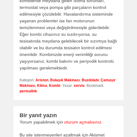
kombilerde meydana gelen ısıtma sorunları,
termostat veya pompa gibi parçaların kontrol
edilmesiyle çözülebilir. Havalandırma sisteminde
yaşanan problemler ise fan motorunun
temizlenmesi veya değiştirilmesiyle giderilebilir.
Eğer kombi cihazınız su sızdırıyorsa, su
tesisatında meydana gelebilecek bir sızıntıya bağlı
olabilir ve bu durumda tesisatın kontrol edilmesi
önemlidir. Kombinizde enerji verimliliği sorunu
yaşıyorsanız, kombi bakımı ve periyodik kontrolü
yapılması gerekmektedir.
Kategori:
Ariston
,
Bulaşık Makinası
,
Buzdolabı
,
Çamaşır
Makinası
,
Klima
,
Kombi
-Yazar:
servis
. Bookmark:
permalink
.
Bir yanıt yazın
Yorum yapabilmek için
oturum açmalısınız
.
Bu site istenmeyenleri azaltmak için Akismet