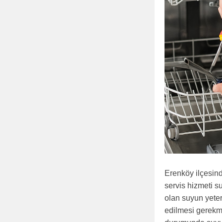
Erenköy ilçesind
servis hizmeti s
olan suyun yete
edilmesi gerekme