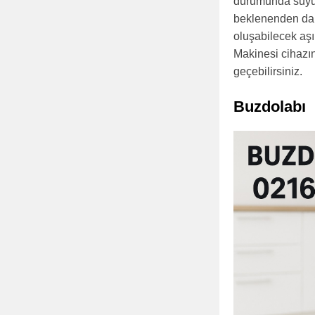
durumunda suyun
beklenenden dah
oluşabilecek aşı
Makinesi cihazını
geçebilirsiniz.
Buzdolabı