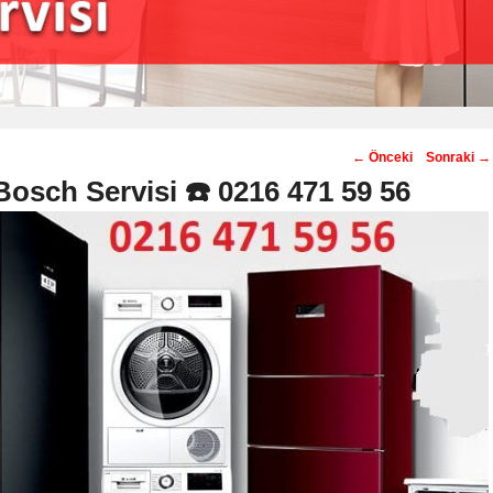
Post
←
Önceki
Sonraki
→
navigation
osch Servisi ☎️ 0216 471 59 56