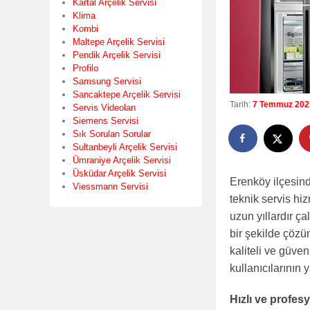
Kartal Arçelik Servisi
Klima
Kombi
Maltepe Arçelik Servisi
Pendik Arçelik Servisi
Profilo
Samsung Servisi
Sancaktepe Arçelik Servisi
Tarih:
7 Temmuz 202
Servis Videoları
Siemens Servisi
Sık Sorulan Sorular
Sultanbeyli Arçelik Servisi
Ümraniye Arçelik Servisi
Üsküdar Arçelik Servisi
Erenköy ilçesind
Viessmann Servisi
teknik servis hi
uzun yıllardır ç
bir şekilde çözü
kaliteli ve güve
kullanıcılarının 
Hızlı ve profe