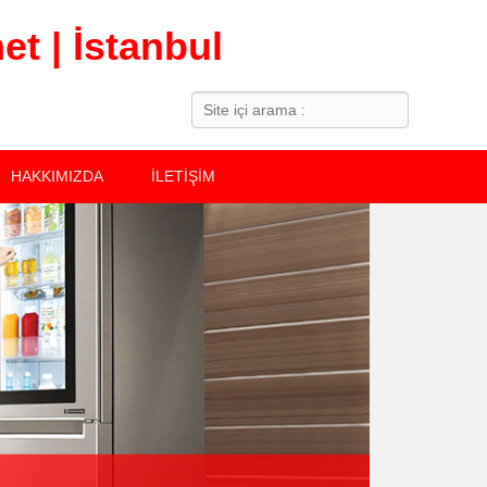
t | İstanbul
Search
HAKKIMIZDA
İLETİŞİM