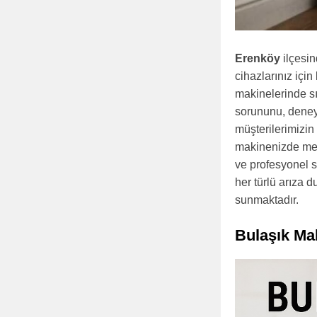
Erenköy
ilçesi
cihazlarınız içi
makinelerinde sı
sorununu, deneyi
müşterilerimizi
makinenizde meyd
ve profesyonel s
her türlü arıza d
sunmaktadır.
Bulaşık Ma