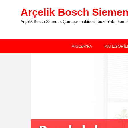
Arçelik Bosch Siemens
Arçelik Bosch Siemens Çamaşır makinesi, buzdolabı, kombi, 
Primary
Skip
Skip
ANASAYFA
KATEGORİL
menu
to
to
primary
secondary
content
content