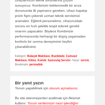
cihazlarınızın teknik sorunlarına çözüm
sunuyoruz. Kombinizin beklenmedik bir arıza
durumunda ilk yapmanız gereken, cihazı kapatıp
prizin fişini çekerek uzman teknik servisimizi
aramaktır. Eğitimli personelimiz, cihazınızdaki
sorunu en hızlı şekilde tespit ederek gerekli
onarımı yapacaktır. Böylece Kombinizin
performansında herhangi bir düşüş yaşamadan
konforlu bir ısınma deneyiminin keyfini
çıkarabilirsiniz.
Kategori:
Bulaşık Makinası
,
Buzdolabı
,
Çamaşır
Makinası
,
Klima
,
Kombi
,
Samsung Servisi
-Yazar:
servis
.
Bookmark:
permalink
.
Bir yanıt yazın
Yorum yapabilmek için
oturum açmalısınız
.
Bu site istenmeyenleri azaltmak için Akismet
kullanır.
Yorum verilerinizin nasıl işlendiğini