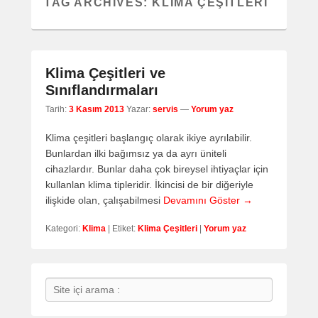
TAG ARCHIVES:
KLIMA ÇEŞITLERI
Klima Çeşitleri ve
Sınıflandırmaları
Tarih:
3 Kasım 2013
Yazar:
servis
—
Yorum yaz
Klima çeşitleri başlangıç olarak ikiye ayrılabilir.
Bunlardan ilki bağımsız ya da ayrı üniteli
cihazlardır. Bunlar daha çok bireysel ihtiyaçlar için
kullanlan klima tipleridir. İkincisi de bir diğeriyle
ilişkide olan, çalışabilmesi
Devamını Göster →
Kategori:
Klima
|
Etiket:
Klima Çeşitleri
|
Yorum yaz
Search