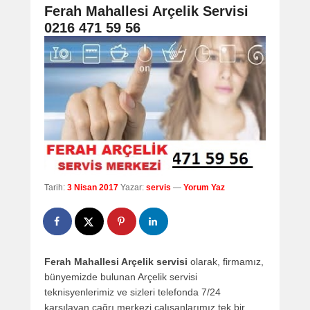
navigation
Ferah Mahallesi Arçelik Servisi
0216 471 59 56
Tarih:
3 Nisan 2017
Yazar:
servis
—
Yorum Yaz
Ferah Mahallesi Arçelik servisi
olarak, firmamız,
bünyemizde bulunan Arçelik servisi
teknisyenlerimiz ve sizleri telefonda 7/24
karşılayan çağrı merkezi çalışanlarımız tek bir