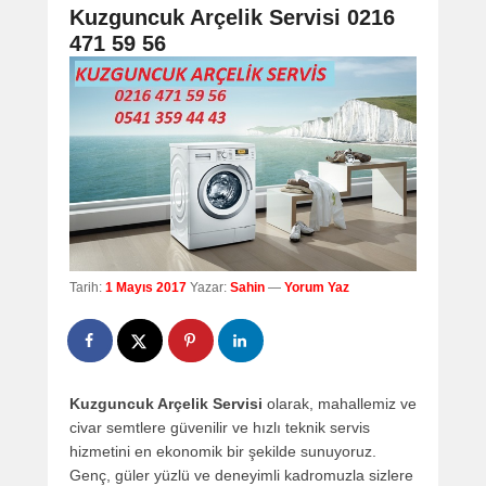
navigation
Kuzguncuk Arçelik Servisi 0216
471 59 56
Tarih:
1 Mayıs 2017
Yazar:
Sahin
—
Yorum Yaz
Kuzguncuk Arçelik Servisi
olarak, mahallemiz ve
civar semtlere güvenilir ve hızlı teknik servis
hizmetini en ekonomik bir şekilde sunuyoruz.
Genç, güler yüzlü ve deneyimli kadromuzla sizlere