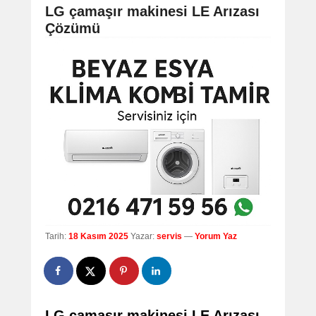
navigation
LG çamaşır makinesi LE Arızası
Çözümü
Tarih:
18 Kasım 2025
Yazar:
servis
—
Yorum Yaz
LG çamaşır makinesi LE Arızası