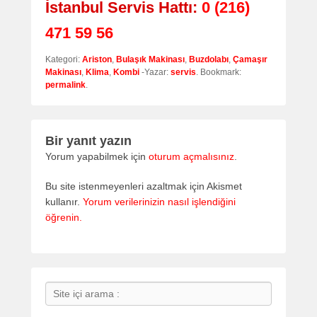
İstanbul Servis Hattı:
0 (216)
471 59 56
Kategori:
Ariston
,
Bulaşık Makinası
,
Buzdolabı
,
Çamaşır
Makinası
,
Klima
,
Kombi
-Yazar:
servis
. Bookmark:
permalink
.
Bir yanıt yazın
Yorum yapabilmek için
oturum açmalısınız
.
Bu site istenmeyenleri azaltmak için Akismet
kullanır.
Yorum verilerinizin nasıl işlendiğini
öğrenin.
Search