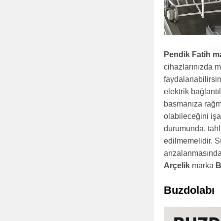
Pendik Fatih m
cihazlarınızda m
faydalanabilirs
elektrik bağlant
basmanıza rağmen
olabileceğini iş
durumunda, tahli
edilmemelidir. Su
arızalanmasında
Arçelik
marka
B
Buzdolabı