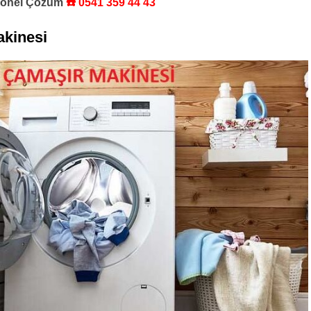
syonel Çözüm
☎️ 0541 359 44 43
kinesi