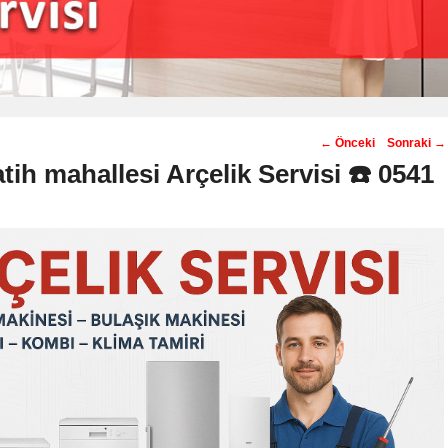
Post
←
Önceki
Sonraki
→
navigation
tih mahallesi Arçelik Servisi ☎️ 0541