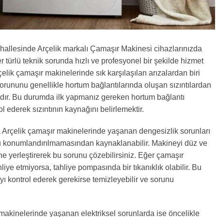
hallesinde Arçelik markalı Çamaşır Makinesi cihazlarınızda
er türlü teknik sorunda hızlı ve profesyonel bir şekilde hizmet
elik çamaşır makinelerinde sık karşılaşılan arızalardan biri
orununu genellikle hortum bağlantılarında oluşan sızıntılardan
ır. Bu durumda ilk yapmanız gereken hortum bağlantı
ol ederek sızıntının kaynağını belirlemektir.
 Arçelik çamaşır makinelerinde yaşanan dengesizlik sorunları
u konumlandırılmamasından kaynaklanabilir. Makineyi düz ve
e yerleştirerek bu sorunu çözebilirsiniz. Eğer çamaşır
iye etmiyorsa, tahliye pompasında bir tıkanıklık olabilir. Bu
 kontrol ederek gerekirse temizleyebilir ve sorunu
makinelerinde yaşanan elektriksel sorunlarda ise öncelikle