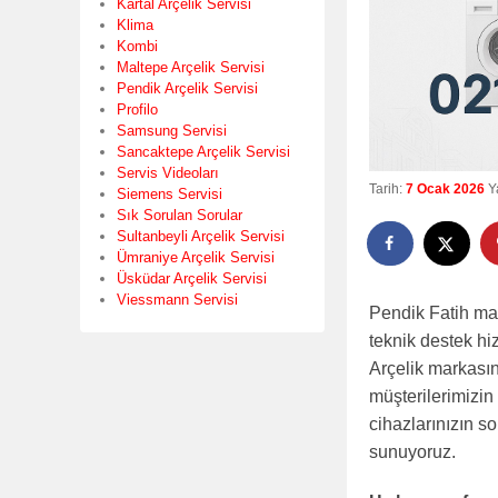
Kartal Arçelik Servisi
Klima
Kombi
Maltepe Arçelik Servisi
Pendik Arçelik Servisi
Profilo
Samsung Servisi
Sancaktepe Arçelik Servisi
Servis Videoları
Tarih:
7 Ocak 2026
Y
Siemens Servisi
Sık Sorulan Sorular
Sultanbeyli Arçelik Servisi
Ümraniye Arçelik Servisi
Üsküdar Arçelik Servisi
Viessmann Servisi
Pendik Fatih mah
teknik destek hi
Arçelik markasını
müşterilerimizin
cihazlarınızın so
sunuyoruz.