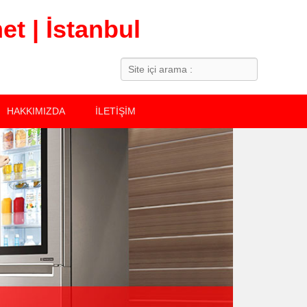
t | İstanbul
Search
HAKKIMIZDA
İLETİŞİM