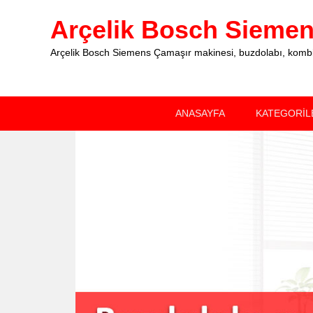
Arçelik Bosch Siemens
Arçelik Bosch Siemens Çamaşır makinesi, buzdolabı, kombi, 
Primary
Skip
Skip
ANASAYFA
KATEGORİL
menu
to
to
primary
secondary
content
content