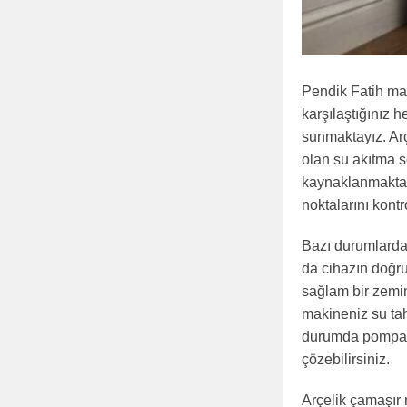
Pendik Fatih ma
karşılaştığınız h
sunmaktayız. Arç
olan su akıtma s
kaynaklanmaktad
noktalarını kontr
Bazı durumlarda
da cihazın doğr
sağlam bir zemin
makineniz su tahl
durumda pompayı
çözebilirsiniz.
Arçelik çamaşır 