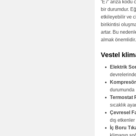
‘E7’ arıza kodu 
bir durumdur. Eğ
etkileyebilir ve
birikintisi oluş
artar. Bu neden
almak önemlidir.
Vestel klim
Elektrik So
devrelerinde
Kompresör 
durumunda kl
Termostat 
sıcaklık aya
Çevresel Fa
dış etkenler
İç Boru Tıka
klimanın soğ