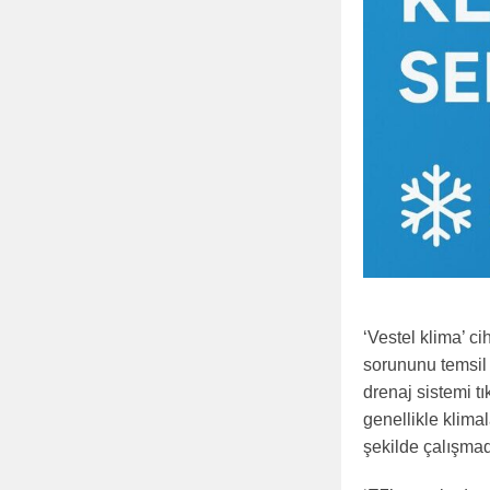
‘Vestel klima’ c
sorununu temsil 
drenaj sistemi tı
genellikle klimal
şekilde çalışmad