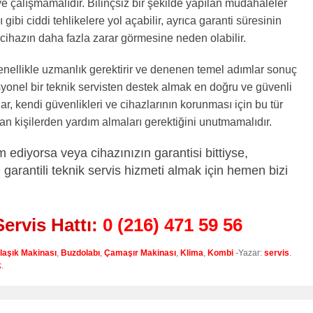
çalışmamalıdır. Bilinçsiz bir şekilde yapılan müdahaleler
 gibi ciddi tehlikelere yol açabilir, ayrıca garanti süresinin
ihazın daha fazla zarar görmesine neden olabilir.
genellikle uzmanlık gerektirir ve denenen temel adımlar sonuç
onel bir teknik servisten destek almak en doğru ve güvenli
lar, kendi güvenlikleri ve cihazlarının korunması için bu tür
 kişilerden yardım almaları gerektiğini unutmamalıdır.
 ediyorsa veya cihazınızın garantisi bittiyse,
 garantili teknik servis hizmeti almak için hemen bizi
Servis Hattı:
0 (216) 471 59 56
laşık Makinası
,
Buzdolabı
,
Çamaşır Makinası
,
Klima
,
Kombi
-Yazar:
servis
.
k
.