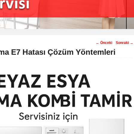
Post
←
Önceki
Sonraki
→
navigation
ima E7 Hatası Çözüm Yöntemleri