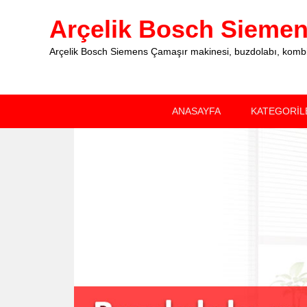
Arçelik Bosch Siemens
Arçelik Bosch Siemens Çamaşır makinesi, buzdolabı, kombi, 
Primary
Skip
Skip
ANASAYFA
KATEGORİL
menu
to
to
primary
secondary
content
content