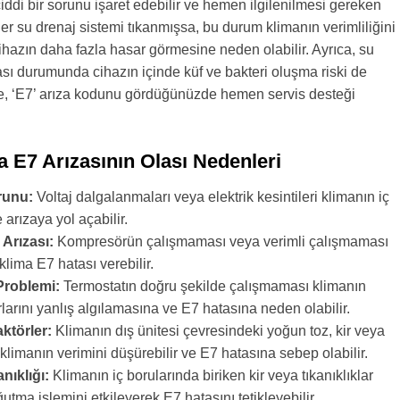
ciddi bir sorunu işaret edebilir ve hemen ilgilenilmesi gereken
er su drenaj sistemi tıkanmışsa, bu durum klimanın verimliliğini
 cihazın daha fazla hasar görmesine neden olabilir. Ayrıca, su
ması durumunda cihazın içinde küf ve bakteri oluşma riski de
le, ‘E7’ arıza kodunu gördüğünüzde hemen servis desteği
a E7 Arızasının Olası Nedenleri
runu:
Voltaj dalgalanmaları veya elektrik kesintileri klimanın iç
 arızaya yol açabilir.
Arızası:
Kompresörün çalışmaması veya verimli çalışmaması
ima E7 hatası verebilir.
Problemi:
Termostatın doğru şekilde çalışmaması klimanın
rlarını yanlış algılamasına ve E7 hatasına neden olabilir.
ktörler:
Klimanın dış ünitesi çevresindeki yoğun toz, kir veya
 klimanın verimini düşürebilir ve E7 hatasına sebep olabilir.
nıklığı:
Klimanın iç borularında biriken kir veya tıkanıklıklar
utma işlemini etkileyerek E7 hatasını tetikleyebilir.