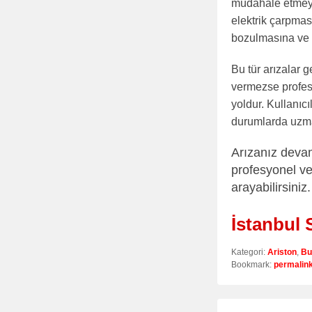
müdahale etmeye 
elektrik çarpması
bozulmasına ve c
Bu tür arızalar 
vermezse profesy
yoldur. Kullanıcı
durumlarda uzman
Arızanız devam
profesyonel ve
arayabilirsiniz.
İstanbul 
Kategori:
Ariston
,
Bu
Bookmark:
permalin