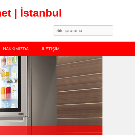
t | İstanbul
Search
HAKKIMIZDA
İLETİŞİM