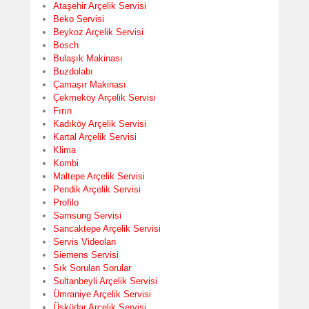
Ataşehir Arçelik Servisi
Beko Servisi
Beykoz Arçelik Servisi
Bosch
Bulaşık Makinası
Buzdolabı
Çamaşır Makinası
Çekmeköy Arçelik Servisi
Fırın
Kadıköy Arçelik Servisi
Kartal Arçelik Servisi
Klima
Kombi
Maltepe Arçelik Servisi
Pendik Arçelik Servisi
Profilo
Samsung Servisi
Sancaktepe Arçelik Servisi
Servis Videoları
Siemens Servisi
Sık Sorulan Sorular
Sultanbeyli Arçelik Servisi
Ümraniye Arçelik Servisi
Üsküdar Arçelik Servisi