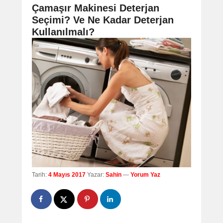
navigation
Çamaşır Makinesi Deterjan
Seçimi? Ve Ne Kadar Deterjan
Kullanılmalı?
Tarih:
4 Mayıs 2017
Yazar:
Sahin
—
Yorum Yaz