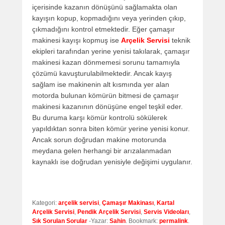
içerisinde kazanın dönüşünü sağlamakta olan
kayışın kopup, kopmadığını veya yerinden çıkıp,
çıkmadığını kontrol etmektedir. Eğer çamaşır
makinesi kayışı kopmuş ise
Arçelik Servisi
teknik
ekipleri tarafından yerine yenisi takılarak, çamaşır
makinesi kazan dönmemesi sorunu tamamıyla
çözümü kavuşturulabilmektedir. Ancak kayış
sağlam ise makinenin alt kısmında yer alan
motorda bulunan kömürün bitmesi de çamaşır
makinesi kazanının dönüşüne engel teşkil eder.
Bu duruma karşı kömür kontrolü sökülerek
yapıldıktan sonra biten kömür yerine yenisi konur.
Ancak sorun doğrudan makine motorunda
meydana gelen herhangi bir arızalanmadan
kaynaklı ise doğrudan yenisiyle değişimi uygulanır.
Kategori:
arçelik servisi
,
Çamaşır Makinası
,
Kartal
Arçelik Servisi
,
Pendik Arçelik Servisi
,
Servis Videoları
,
Sık Sorulan Sorular
-Yazar:
Sahin
. Bookmark:
permalink
.