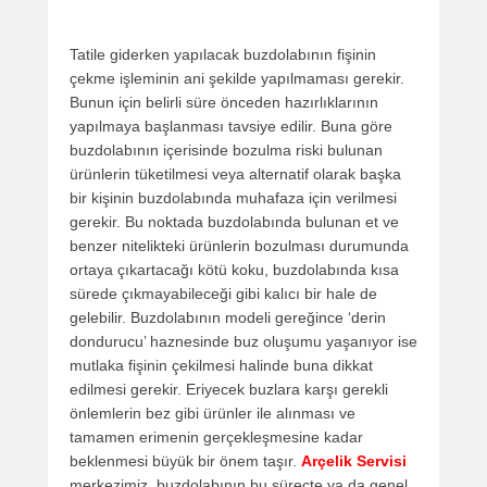
Tatile giderken yapılacak buzdolabının fişinin
çekme işleminin ani şekilde yapılmaması gerekir.
Bunun için belirli süre önceden hazırlıklarının
yapılmaya başlanması tavsiye edilir. Buna göre
buzdolabının içerisinde bozulma riski bulunan
ürünlerin tüketilmesi veya alternatif olarak başka
bir kişinin buzdolabında muhafaza için verilmesi
gerekir. Bu noktada buzdolabında bulunan et ve
benzer nitelikteki ürünlerin bozulması durumunda
ortaya çıkartacağı kötü koku, buzdolabında kısa
sürede çıkmayabileceği gibi kalıcı bir hale de
gelebilir. Buzdolabının modeli gereğince ‘derin
dondurucu’ haznesinde buz oluşumu yaşanıyor ise
mutlaka fişinin çekilmesi halinde buna dikkat
edilmesi gerekir. Eriyecek buzlara karşı gerekli
önlemlerin bez gibi ürünler ile alınması ve
tamamen erimenin gerçekleşmesine kadar
beklenmesi büyük bir önem taşır.
Arçelik Servisi
merkezimiz, buzdolabının bu süreçte ya da genel