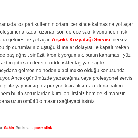
nızda toz partiküllerinin ortam içerisinde kalmasına yol açar
rı oluşumuna kadar uzanan son derece sağlık yönünden riskli
dana gelmesine yol açar.
Arçelik Kozyatağı Servisi
merkezi
bu tip durumların oluştuğu klimalar dolayısı ile kapalı mekan
erde baş ağrısı, sinüzit, kronik yorgunluk, burun kanaması, yüz
e astım gibi son derece ciddi riskler taşıyan sağlık
 meydana gelmesine neden olabilmekte olduğu konusunda
nuyor. Ancak günümüzde yapacağınız veya profesyonel servis
lığı ile yaptıracağınız periyodik aralıklardaki klima bakım
 hem bu tip sorunlardan kurtulabilirsiniz hem de klimanızın
daha uzun ömürlü olmasını sağlayabilirsiniz.
ar:
Sahin
. Bookmark:
permalink
.