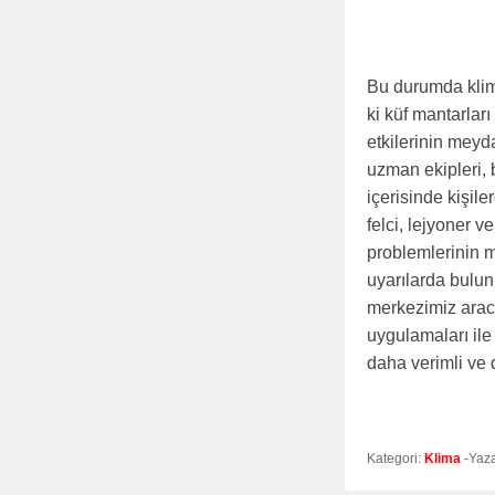
Bu durumda klima
ki küf mantarla
etkilerinin mey
uzman ekipleri, 
içerisinde kişil
felci, lejyoner v
problemlerinin
uyarılarda bulu
merkezimiz aracı
uygulamaları ile
daha verimli ve 
Kategori:
Klima
-Yaz