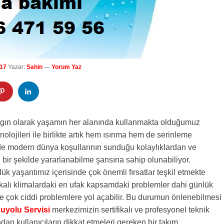
17
Yazar:
Sahin
—
Yorum Yaz
ın olarak yaşamın her alanında kullanmakta olduğumuz
nolojileri ile birlikte artık hem ısınma hem de serinleme
de modern dünya koşullarının sunduğu kolaylıklardan ve
n bir şekilde yararlanabilme şansına sahip olunabiliyor.
lük yaşantımız içerisinde çok önemli fırsatlar teşkil etmekte
kalı klimalardaki en ufak kapsamdaki problemler dahi günlük
de çok ciddi problemlere yol açabilir. Bu durumun önlenebilmesi
uyolu Servisi
merkezimizin sertifikalı ve profesyonel teknik
ndan kullanıcıların dikkat etmeleri gereken bir takım