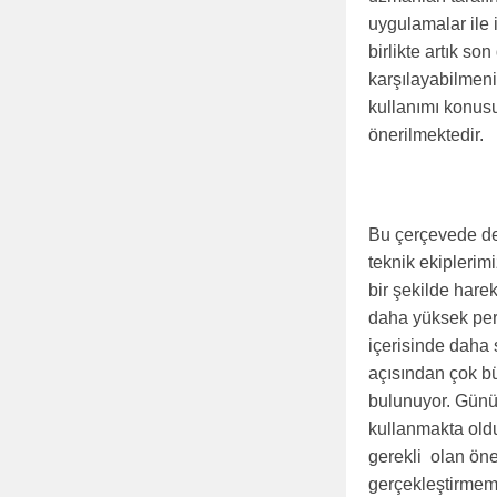
uygulamalar ile i
birlikte artık so
karşılayabilmeni
kullanımı konusu
önerilmektedir.
Bu çerçevede de
teknik ekiplerim
bir şekilde har
daha yüksek per
içerisinde daha 
açısından çok b
bulunuyor. Günüm
kullanmakta oldu
gerekli olan öne
gerçekleştirmem