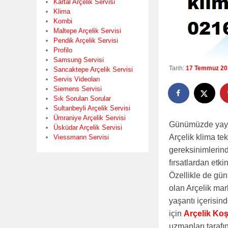
Kartal Arçelik Servisi
Klima
Kombi
Maltepe Arçelik Servisi
Pendik Arçelik Servisi
Profilo
Samsung Servisi
Tarih:
17 Temmuz 20
Sancaktepe Arçelik Servisi
Servis Videoları
Siemens Servisi
Sık Sorulan Sorular
Sultanbeyli Arçelik Servisi
Ümraniye Arçelik Servisi
Günümüzde yayg
Üsküdar Arçelik Servisi
Arçelik klima tek
Viessmann Servisi
gereksinimlerin
fırsatlardan etki
Özellikle de gün
olan Arçelik mar
yaşantı içerisin
için
Arçelik Koş
uzmanları tarafı