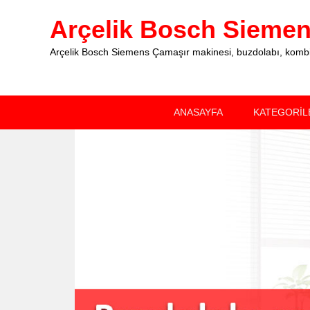
Arçelik Bosch Siemens
Arçelik Bosch Siemens Çamaşır makinesi, buzdolabı, kombi, 
Primary
Skip
Skip
ANASAYFA
KATEGORİL
menu
to
to
primary
secondary
content
content