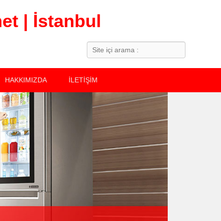
t | İstanbul
Search
HAKKIMIZDA
İLETİŞİM